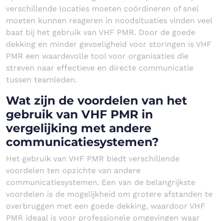
verschillende locaties moeten coördineren of snel
moeten kunnen reageren in noodsituaties vinden veel
baat bij het gebruik van VHF PMR. Door de goede
dekking en minder gevoeligheid voor storingen is VHF
PMR een waardevolle tool voor organisaties die
streven naar effectieve en directe communicatie
tussen teamleden.
Wat zijn de voordelen van het
gebruik van VHF PMR in
vergelijking met andere
communicatiesystemen?
Het gebruik van VHF PMR biedt verschillende
voordelen ten opzichte van andere
communicatiesystemen. Een van de belangrijkste
voordelen is de mogelijkheid om grotere afstanden te
overbruggen met een goede dekking, waardoor VHF
PMR ideaal is voor professionele omgevingen waar