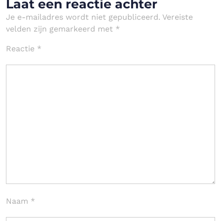
Laat een reactie achter
Je e-mailadres wordt niet gepubliceerd.
Vereiste
velden zijn gemarkeerd met
*
Reactie
*
Naam
*