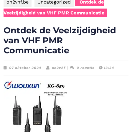
on2vhf.be
Uncategorized
Ontdek de
Veelzijdigheid van VHF PMR Communicatie
Ontdek de Veelzijdigheid
van VHF PMR
Communicatie
07
on2vhf
07 oktober 2024
|
on2vhf
|
0 reactie
|
13:34
oktober
2024