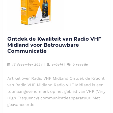
Ontdek de Kwaliteit van Radio VHF
Midland voor Betrouwbare
Ontdek
Communicatie
de
Kwaliteit
17
on2vhf
17 december 2024
|
on2vhf
|
0 reactie
van
december
2024
Radio
Artikel over Radio VHF Midland Ontdek de Kracht
VHF
van Radio VHF Midland Radio VHF Midland is een
Midland
toonaangevend merk op het gebied van VHF (Very
voor
High Frequency) communicatieapparatuur. Met
Betrouwbare
geavanceerde
Communicatie