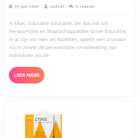
aan
14
on2vhf
14 juni 2025
|
on2vhf
|
0 reactie
een
juni
2025
Kennisrijke
Artikel: Educatie Educatie: De Sleutel tot
Samenleving
Persoonlijke en Maatschappelijke Groei Educatie,
in al zijn vormen en facetten, speelt een cruciale
rol in zowel de persoonlijke ontwikkeling van
individuen als de
LEES
LEES MEER
MEER