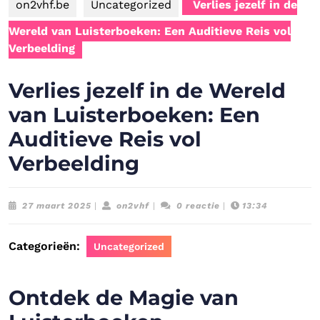
on2vhf.be
Uncategorized
Verlies jezelf in de
Wereld van Luisterboeken: Een Auditieve Reis vol
Verbeelding
Verlies jezelf in de Wereld
van Luisterboeken: Een
Auditieve Reis vol
Verbeelding
27
on2vhf
27 maart 2025
|
on2vhf
|
0 reactie
|
13:34
maart
2025
Categorieën:
Uncategorized
Ontdek de Magie van