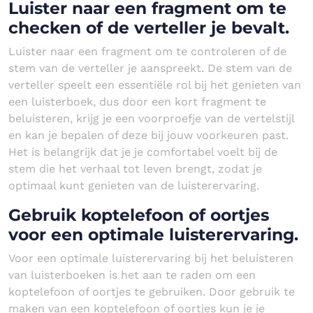
Luister naar een fragment om te
checken of de verteller je bevalt.
Luister naar een fragment om te controleren of de
stem van de verteller je aanspreekt. De stem van de
verteller speelt een essentiële rol bij het genieten van
een luisterboek, dus door een kort fragment te
beluisteren, krijg je een voorproefje van de vertelstijl
en kan je bepalen of deze bij jouw voorkeuren past.
Het is belangrijk dat je je comfortabel voelt bij de
stem die het verhaal tot leven brengt, zodat je
optimaal kunt genieten van de luisterervaring.
Gebruik koptelefoon of oortjes
voor een optimale luisterervaring.
Voor een optimale luisterervaring bij het beluisteren
van luisterboeken is het aan te raden om een
koptelefoon of oortjes te gebruiken. Door gebruik te
maken van een koptelefoon of oortjes kun je je