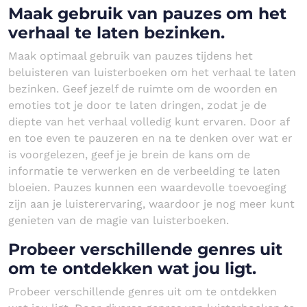
Maak gebruik van pauzes om het
verhaal te laten bezinken.
Maak optimaal gebruik van pauzes tijdens het
beluisteren van luisterboeken om het verhaal te laten
bezinken. Geef jezelf de ruimte om de woorden en
emoties tot je door te laten dringen, zodat je de
diepte van het verhaal volledig kunt ervaren. Door af
en toe even te pauzeren en na te denken over wat er
is voorgelezen, geef je je brein de kans om de
informatie te verwerken en de verbeelding te laten
bloeien. Pauzes kunnen een waardevolle toevoeging
zijn aan je luisterervaring, waardoor je nog meer kunt
genieten van de magie van luisterboeken.
Probeer verschillende genres uit
om te ontdekken wat jou ligt.
Probeer verschillende genres uit om te ontdekken