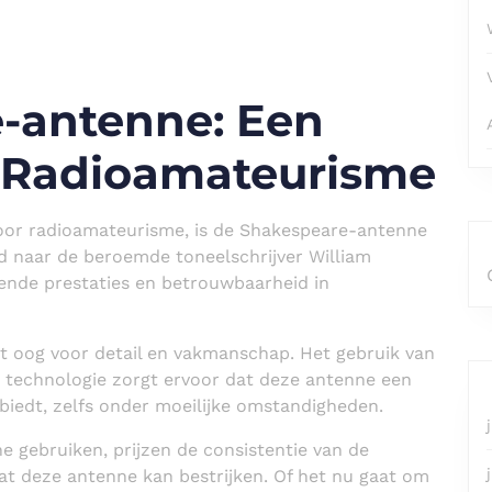
-antenne: Een
 Radioamateurisme
oor radioamateurisme, is de Shakespeare-antenne
 naar de beroemde toneelschrijver William
ende prestaties en betrouwbaarheid in
 oog voor detail en vakmanschap. Het gebruik van
technologie zorgt ervoor dat deze antenne een
biedt, zelfs onder moeilijke omstandigheden.
 gebruiken, prijzen de consistentie van de
dat deze antenne kan bestrijken. Of het nu gaat om