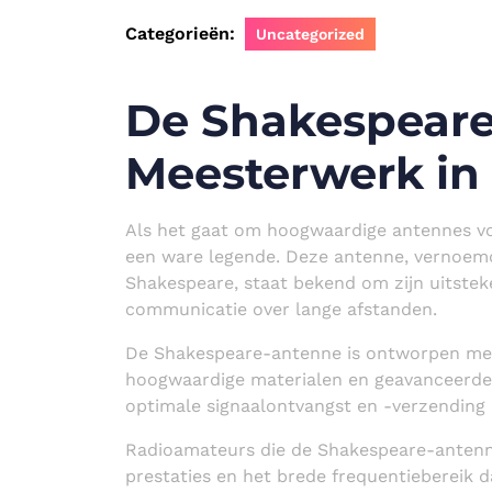
Categorieën:
Uncategorized
De Shakespeare
Meesterwerk in
Als het gaat om hoogwaardige antennes v
een ware legende. Deze antenne, vernoemd
Shakespeare, staat bekend om zijn uitstek
communicatie over lange afstanden.
De Shakespeare-antenne is ontworpen met
hoogwaardige materialen en geavanceerde 
optimale signaalontvangst en -verzending 
Radioamateurs die de Shakespeare-antenne
prestaties en het brede frequentiebereik 