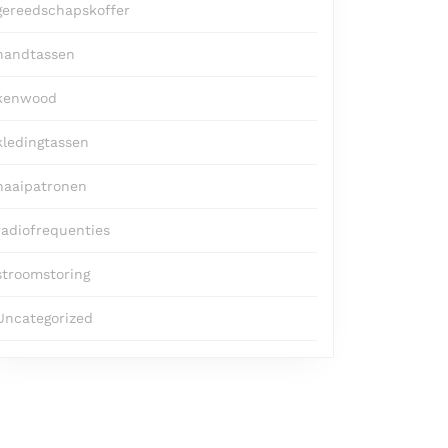
gereedschapskoffer
handtassen
kenwood
kledingtassen
naaipatronen
radiofrequenties
stroomstoring
Uncategorized