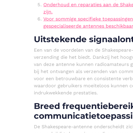
Onderhoud en reparaties aan de Shak
zijn.
Voor sommige specifieke toepassingen 
gespecialiseerde antennes beschikba
Uitstekende signaalon
Een van de voordelen van de Shakespeare-
verzending die het biedt. Dankzij het ho
van deze antenne kunnen radioamateurs ge
bij het ontvangen als verzenden van commu
voor een betrouwbare en consistente verb
waardoor gebruikers moeiteloos kunnen 
indrukwekkende prestaties.
Breed frequentiebereik
communicatietoepass
De Shakespeare-antenne onderscheidt zich