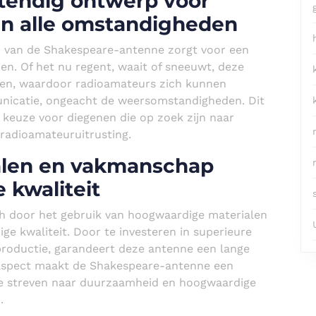
endig ontwerp voor
in alle omstandigheden
 van de Shakespeare-antenne zorgt voor een
n. Of het nu regent, waait of sneeuwt, deze
teren, waardoor radioamateurs zich kunnen
icatie, ongeacht de weersomstandigheden. Dit
keuze voor diegenen die op zoek zijn naar
radioamateuruitrusting.
alen en vakmanschap
 kwaliteit
h door het gebruik van hoogwaardige materialen
ge kwaliteit. Door te investeren in superieure
 productie, garandeert deze antenne een lange
t aspect maakt de Shakespeare-antenne een
e streven naar duurzaamheid en hoogwaardige
.