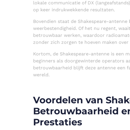
lokale communicatie of DX (langeafstands)
op keer indrukwekkende resultaten.
Bovendien staat de Shakespeare-antenne 
weerbestendigheid. Of het nu regent, waait
betrouwbaar werken, waardoor radioamate
zonder zich zorgen te hoeven maken over
Kortom, de Shakespeare-antenne is een m
beginners als doorgewinterde operators aa
betrouwbaarheid blijft deze antenne een f
wereld.
Voordelen van Shak
Betrouwbaarheid e
Prestaties