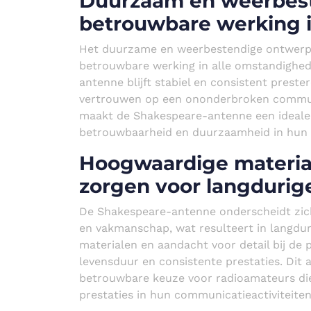
Duurzaam en weerbest
betrouwbare werking 
Het duurzame en weerbestendige ontwerp
betrouwbare werking in alle omstandighede
antenne blijft stabiel en consistent pres
vertrouwen op een ononderbroken commun
maakt de Shakespeare-antenne een ideale 
betrouwbaarheid en duurzaamheid in hun 
Hoogwaardige materi
zorgen voor langdurige
De Shakespeare-antenne onderscheidt zic
en vakmanschap, wat resulteert in langduri
materialen en aandacht voor detail bij de
levensduur en consistente prestaties. Di
betrouwbare keuze voor radioamateurs di
prestaties in hun communicatieactiviteiten