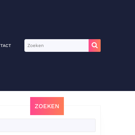
Zoek
TACT
naar:
ZOEKEN