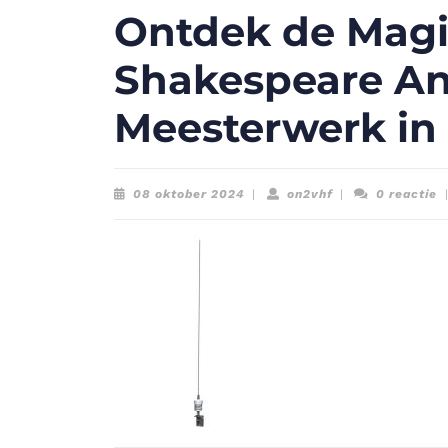
Ontdek de Magi
Shakespeare An
Meesterwerk in
08
on2vhf
08 oktober 2024
|
on2vhf
|
0 reactie
|
oktober
2024