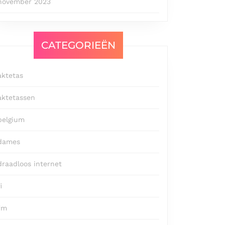
november 2023
CATEGORIEËN
aktetas
aktetassen
belgium
dames
draadloos internet
i
fm