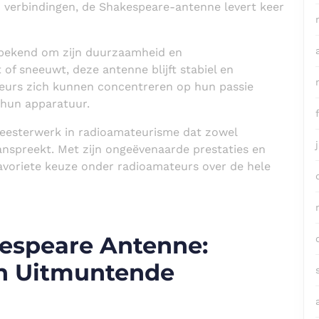
 verbindingen, de Shakespeare-antenne levert keer
bekend om zijn duurzaamheid en
 of sneeuwt, deze antenne blijft stabiel en
urs zich kunnen concentreren op hun passie
 hun apparatuur.
eesterwerk in radioamateurisme dat zowel
nspreekt. Met zijn ongeëvenaarde prestaties en
avoriete keuze onder radioamateurs over de hele
espeare Antenne:
n Uitmuntende