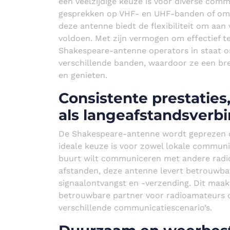
een veelzijdige keuze is voor diverse com
gesprekken op VHF- en UHF-banden of om 
deze antenne biedt de flexibiliteit om aan
voldoen. Met zijn vermogen om effectief te
Shakespeare-antenne operators in staat 
verschillende banden, waardoor ze een br
en genieten.
Consistente prestaties,
als langeafstandsverb
De Shakespeare-antenne wordt geprezen om
ideale keuze is voor zowel lokale communic
buurt wilt communiceren met andere radio
afstanden, deze antenne levert betrouwbar
signaalontvangst en -verzending. Dit maak
betrouwbare partner voor radioamateurs di
verschillende communicatiescenario’s.