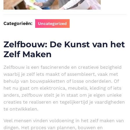
Categorieën:
Uncategorized
Zelfbouw: De Kunst van het
Zelf Maken
Zelfbouw is een fascinerende en creatieve bezigheid
waarbij je zelf iets maakt of assembleert, vaak met
behulp van bouwpakketten of losse onderdelen. Of
het nu gaat om elektronica, meubels, kleding of iets
anders, zelfbouw stelt je in staat om je eigen unieke
creaties te realiseren en tegelijkertijd je vaardigheden
te ontwikkelen.
Veel mensen vinden voldoening in het zelf maken van
dingen. Het proces van plannen, bouwen en