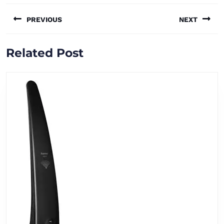
Bericht
PREVIOUS
NEXT
navigatie
Vorig
Volgend
Related Post
bericht:
bericht: