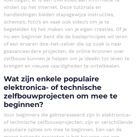
vinden op het internet. Deze tutorials en
handleidingen bieden stapsgewijze instructies,
schema’s, foto’s en vaak ook video’s om je te
begeleiden bij het maken van je eigen creaties. Of je
nu een beginner bent die de basisprincipes wil leren
of een ervaren doe-het-zelver die op zoek is naar
geavanceerdere projecten, de online bronnen over
zelfbouw kunnen je helpen om je ideeën tot leven te
brengen en nieuwe vaardigheden te ontwikkelen.
Wat zijn enkele populaire
elektronica- of technische
zelfbouwprojecten om mee te
beginnen?
Voor beginners die geïnteresseerd zijn in elektronica-
of technische zelfbouwprojecten, zijn er verschillende
populaire opties om mee te beginnen. Een van de
meest bekende projecten is het bouwen van een