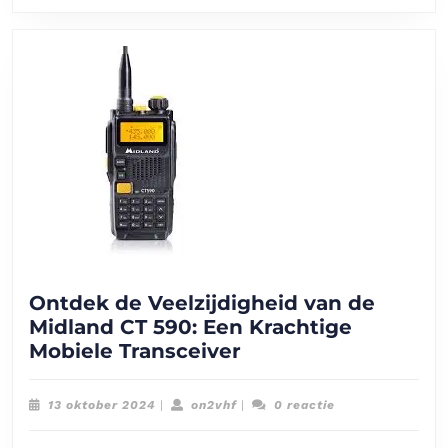
Ontdek de Veelzijdigheid van de
Midland CT 590: Een Krachtige
Ontdek
Mobiele Transceiver
de
Veelzijdigheid
13
on2vhf
13 oktober 2024
|
on2vhf
|
0 reactie
van
oktober
2024
de