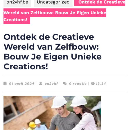
on2vhf.be
Uncategorized
Ontdek de Creatieve
Wereld van Zelfbouw: Bouw Je Eigen Unieke
Creations!
Ontdek de Creatieve
Wereld van Zelfbouw:
Bouw Je Eigen Unieke
Creations!
01
on2vhf
01 april 2024
|
on2vhf
|
0 reactie
|
13:34
april
2024