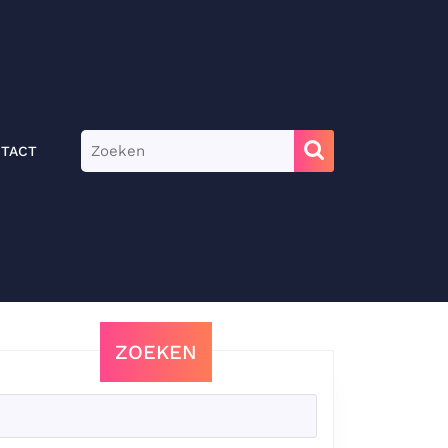
Zoek
TACT
naar:
ZOEKEN