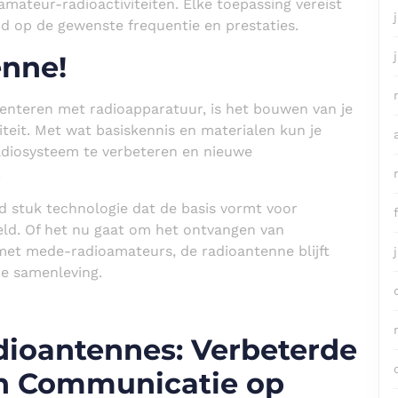
amateur-radioactiviteiten. Elke toepassing vereist
md op de gewenste frequentie en prestaties.
enne!
enteren met radioapparatuur, is het bouwen van je
teit. Met wat basiskennis en materialen kun je
adiosysteem te verbeteren en nieuwe
.
d stuk technologie dat de basis vormt voor
ld. Of het nu gaat om het ontvangen van
met mede-radioamateurs, de radioantenne blijft
e samenleving.
dioantennes: Verbeterde
en Communicatie op