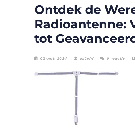
Ontdek de Were
Radioantenne: 
tot Geavanceer
02
on2vhf
02 april 2024
|
on2vhf
|
0 reactie
|
april
2024