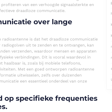
 profiteren van een verhoogde signaalsterkte en
ffectieve draadloze communicatie.
unicatie over lange
n radioantenne is dat het draadloze communicatie
 radiogolven uit te zenden en te ontvangen, kan
standen verzenden, waardoor mensen en apparaten
ieke verbindingen. Dit is vooral waardevol in
 haalbaar is, zoals bij mobiele telefoons,
iviteiten. Met een goed ontworpen radioantenne
ormatie uitwisselen, zelfs over duizenden
unicatie een essentieel onderdeel van onze
op specifieke frequenties
s.