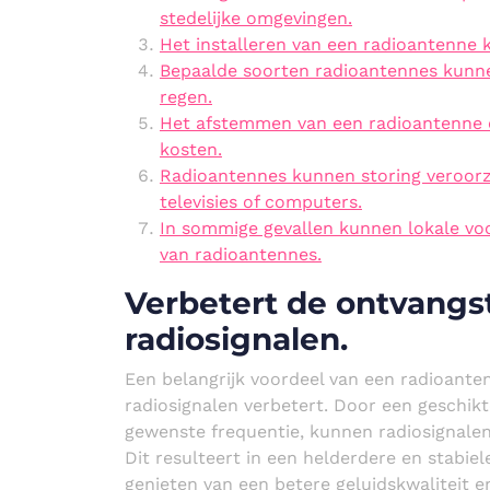
stedelijke omgevingen.
Het installeren van een radioantenne 
Bepaalde soorten radioantennes kunnen
regen.
Het afstemmen van een radioantenne op
kosten.
Radioantennes kunnen storing veroorza
televisies of computers.
In sommige gevallen kunnen lokale voo
van radioantennes.
Verbetert de ontvangst
radiosignalen.
Een belangrijk voordeel van een radioanten
radiosignalen verbetert. Door een geschik
gewenste frequentie, kunnen radiosignale
Dit resulteert in een helderdere en stabie
genieten van een betere geluidskwaliteit 