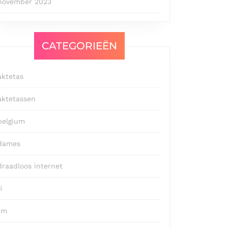
november 2023
CATEGORIEËN
aktetas
aktetassen
belgium
dames
draadloos internet
i
fm