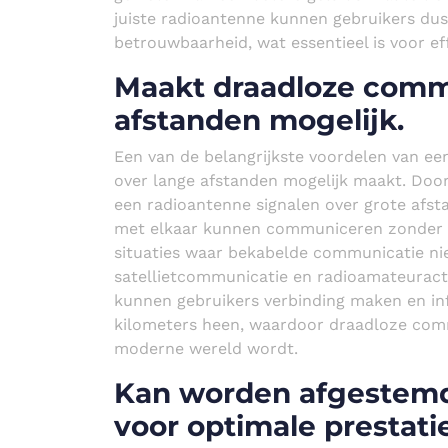
juiste radioantenne kunnen gebruikers dus
betrouwbaarheid, wat essentieel is voor e
Maakt draadloze comm
afstanden mogelijk.
Een van de belangrijkste voordelen van ee
over lange afstanden mogelijk maakt. Door
een radioantenne signalen over grote af
met elkaar kunnen communiceren zonder fys
situaties waar bekabelde communicatie niet
satellietcommunicatie en radioamateuract
kunnen gebruikers verbinding maken en inf
kilometers heen, waardoor draadloze comm
moderne wereld wordt.
Kan worden afgestemd 
voor optimale prestatie