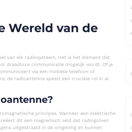
e Wereld van de
el van elk radiosysteem. Het is het element dat
oor draadloze communicatie mogelijk wordt. Of je
, communiceert via een mobiele telefoon of
, de radioantenne speelt een cruciale rol in al
ioantenne?
tromagnetische principes. Wanneer een elektrische
reëert dit een magnetisch veld dat radiogolven
lgens uitgestraald in de omgeving en kunnen