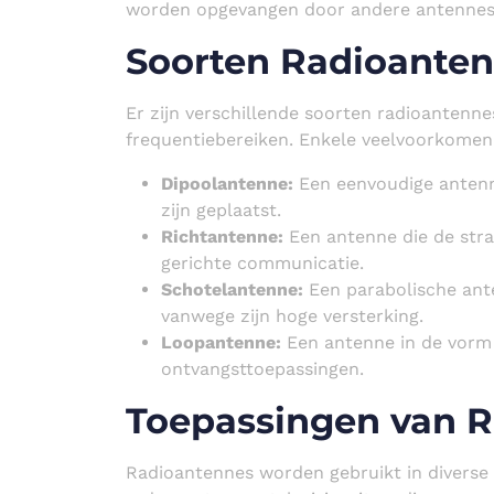
worden opgevangen door andere antennes d
Soorten Radioante
Er zijn verschillende soorten radioantenn
frequentiebereiken. Enkele veelvoorkomend
Dipoolantenne:
Een eenvoudige antenne
zijn geplaatst.
Richtantenne:
Een antenne die de stral
gerichte communicatie.
Schotelantenne:
Een parabolische ant
vanwege zijn hoge versterking.
Loopantenne:
Een antenne in de vorm 
ontvangsttoepassingen.
Toepassingen van 
Radioantennes worden gebruikt in diverse