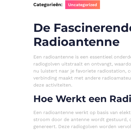
Categorieën:
Uncategorized
De Fascinerend
Radioantenne
Een radioantenne is een essentieel onderde
radiogolven uitstraalt en ontvangt, waard
nu luistert naar je favoriete radiostation
verbinding maakt met andere radioamateurs
deze activiteiten.
Hoe Werkt een Rad
Een radioantenne werkt op basis van elek
stroom door de antenne wordt gestuurd, c
genereert. Deze radiogolven worden vervo