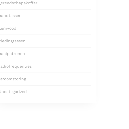
gereedschapskoffer
handtassen
kenwood
kledingtassen
naaipatronen
radiofrequenties
stroomstoring
Uncategorized