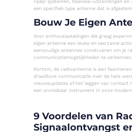
radar systemen, televisie-uitzendingen en 
een specifiek type antenne dat is afgeste
Bouw Je Eigen Ant
Voor enthousiastelingen die graag experim
eigen antenne een leuke en leerzame activi
eenvoudige antennes construeren om je r
communicatiemogelijkheden te verkennen
Kortom, de radioantenne is een fascineren
draadloze communicatie over de hele were
nieuwsupdates of het leggen van contact 
een onmisbaar instrument in onze modern
9 Voordelen van Ra
Signaalontvangst 