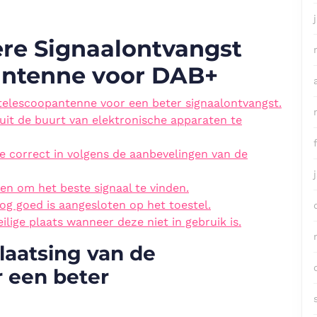
ere Signaalontvangst
antenne voor DAB+
telescoopantenne voor een beter signaalontvangst.
 uit de buurt van elektronische apparaten te
e correct in volgens de aanbevelingen van de
en om het beste signaal te vinden.
og goed is aangesloten op het toestel.
ige plaats wanneer deze niet in gebruik is.
laatsing van de
 een beter