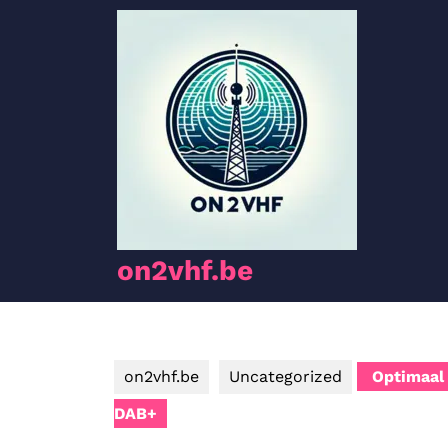
Ga
naar
de
inhoud
Ga
naar
de
inhoud
on2vhf.be
on2vhf.be
Uncategorized
Optimaal 
DAB+