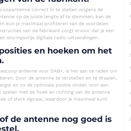
scoopantenne correct in te stellen volgens de
ntenne op de juiste lengte af te stemmen, kan de
en kun je maximaal profiteren van de voordelen
structies van de fabrikant zorgt ervoor dat je een
n storingsvrije digitale radio-uitzendingen.
 posities en hoeken om het
.
elescoop antenne voor DAB+, is het aan te raden om
oberen. Door de antenne te verstellen en te draaien,
ngst en zo de optimale positie vinden voor een
Het spelen met de hoek en richting van de antenne
ak of sterk signaal, waardoor je maximaal kunt
 of de antenne nog goed is
stel.