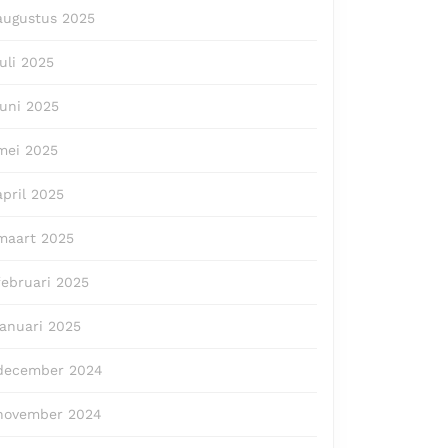
augustus 2025
juli 2025
juni 2025
mei 2025
april 2025
maart 2025
februari 2025
januari 2025
december 2024
november 2024