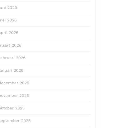
juni 2026
mei 2026
april 2026
maart 2026
februari 2026
januari 2026
december 2025
november 2025
oktober 2025
september 2025