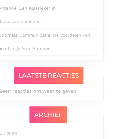
Antenne: Een Klassieker in
Radiocommunicatie
Optimale Communicatie: De Voordelen van
een Lange Auto Antenne
LAATSTE REACTIES
Geen reacties om weer te geven.
ARCHIEF
juli 2026