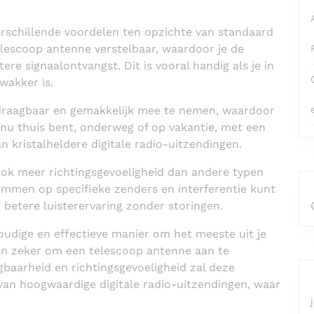
rschillende voordelen ten opzichte van standaard
elescoop antenne verstelbaar, waardoor je de
ere signaalontvangst. Dit is vooral handig als je in
wakker is.
draagbaar en gemakkelijk mee te nemen, waardoor
je nu thuis bent, onderweg of op vakantie, met een
n kristalheldere digitale radio-uitzendingen.
ook meer richtingsgevoeligheid dan andere typen
emmen op specifieke zenders en interferentie kunt
 betere luisterervaring zonder storingen.
oudige en effectieve manier om het meeste uit je
an zeker om een telescoop antenne aan te
agbaarheid en richtingsgevoeligheid zal deze
 van hoogwaardige digitale radio-uitzendingen, waar