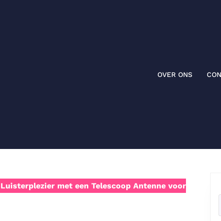
OVER ONS
CON
Luisterplezier met een Telescoop Antenne voor