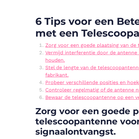
6 Tips voor een Bet
met een Telescoop
Zorg voor een goede plaatsing van de 
Vermijd interferentie door de antenne
houden.
Stel de lengte van de telescoopantenn
fabrikant.
Probeer verschillende posities en hoek
Controleer regelmatig of de antenne n
Bewaar de telescoopantenne op een veil
Zorg voor een goede p
telescoopantenne voor
signaalontvangst.