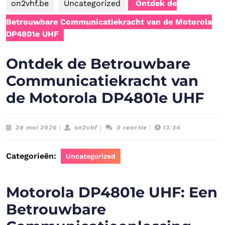
on2vhf.be
Uncategorized
Ontdek de
Betrouwbare Communicatiekracht van de Motorola
DP4801e UHF
Ontdek de Betrouwbare
Communicatiekracht van
de Motorola DP4801e UHF
28
on2vhf
28 mei 2026
|
on2vhf
|
0 reactie
|
13:34
mei
2026
Categorieën:
Uncategorized
Motorola DP4801e UHF: Een
Betrouwbare