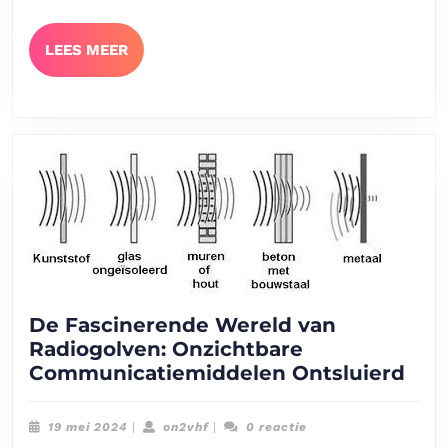
LEES
LEES MEER
MEER
De Fascinerende Wereld van
Radiogolven: Onzichtbare
De
Communicatiemiddelen Ontsluierd
Fas
Wer
19
on2vhf
19 mei 2024
|
on2vhf
|
0 reactie
van
mei