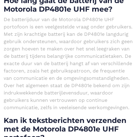
Hoe lang gaat de batterij van de
Motorola DP4801e UHF mee?
De batterijduur van de Motorola DP4801e UHF
portofoon is een veelgestelde vraag onder gebruikers.
Met zijn krachtige batterij kan de DP4801e langdurig
gebruik ondersteunen, waardoor gebruikers zich geen
zorgen hoeven te maken over het snel leegraken van
de batterij tijdens belangrijke communicatietaken. De
exacte duur van de batterij hangt af van verschillende
factoren, zoals het gebruikspatroon, de frequentie
van communicatie en de omgevingsomstandigheden.
Over het algemeen staat de DP4801e bekend om zijn
indrukwekkende batterijlevensduur, waardoor
gebruikers kunnen vertrouwen op continue
communicatie, zelfs in veeleisende werkomgevingen.
Kan ik tekstberichten verzenden
met de Motorola DP4801e UHF