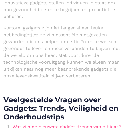
innovatieve gadgets stellen individuen in staat om
hun gezondheid beter te begrijpen en proactief te
beheren.
Kortom, gadgets zijn niet langer alleen leuke
hebbedingetjes; ze zijn essentiële metgezellen
geworden die ons helpen om efficiënter te werken,
gezonder te leven en meer verbonden te blijven met
de wereld om ons heen. Met voortdurende
technologische vooruitgang kunnen we alleen maar
uitkijken naar nog meer baanbrekende gadgets die
onze levenskwaliteit blijven verbeteren.
Veelgestelde Vragen over
Gadgets: Trends, Veiligheid en
Onderhoudstips
Wat zijn de nieuwste gadget-trends van dit jaar?