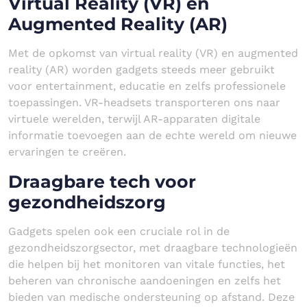
Virtual Reality (VR) en
Augmented Reality (AR)
Met de opkomst van virtual reality (VR) en augmented
reality (AR) worden gadgets steeds meer gebruikt
voor entertainment, educatie en zelfs professionele
toepassingen. VR-headsets transporteren ons naar
virtuele werelden, terwijl AR-apparaten digitale
informatie toevoegen aan de echte wereld om nieuwe
ervaringen te creëren.
Draagbare tech voor
gezondheidszorg
Gadgets spelen ook een cruciale rol in de
gezondheidszorgsector, met draagbare technologieën
die helpen bij het monitoren van vitale functies, het
beheren van chronische aandoeningen en zelfs het
bieden van medische ondersteuning op afstand. Deze