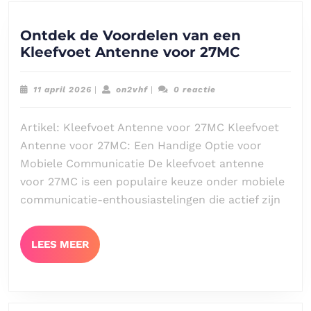
Ontdek de Voordelen van een
Ontdek
Kleefvoet Antenne voor 27MC
de
Voordele
11
on2vhf
11 april 2026
|
on2vhf
|
0 reactie
van
april
2026
een
Artikel: Kleefvoet Antenne voor 27MC Kleefvoet
Kleefvoet
Antenne voor 27MC: Een Handige Optie voor
Antenne
Mobiele Communicatie De kleefvoet antenne
voor
voor 27MC is een populaire keuze onder mobiele
27MC
communicatie-enthousiastelingen die actief zijn
LEES
LEES MEER
MEER