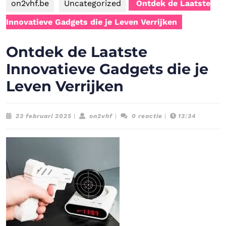
on2vhf.be
Uncategorized
Ontdek de Laatste
Innovatieve Gadgets die je Leven Verrijken
Ontdek de Laatste
Innovatieve Gadgets die je
Leven Verrijken
23
on2vhf
23 februari 2025
|
on2vhf
|
0 reactie
|
13:34
februari
2025