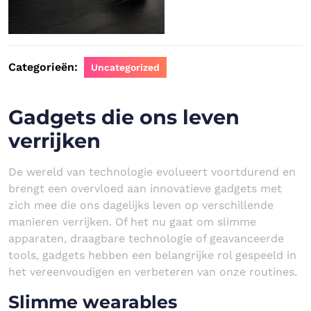
Categorieën:
Uncategorized
Gadgets die ons leven
verrijken
De wereld van technologie evolueert voortdurend en
brengt een overvloed aan innovatieve gadgets met
zich mee die ons dagelijks leven op verschillende
manieren verrijken. Of het nu gaat om slimme
apparaten, draagbare technologie of geavanceerde
tools, gadgets hebben een belangrijke rol gespeeld in
het vereenvoudigen en verbeteren van onze routines.
Slimme wearables