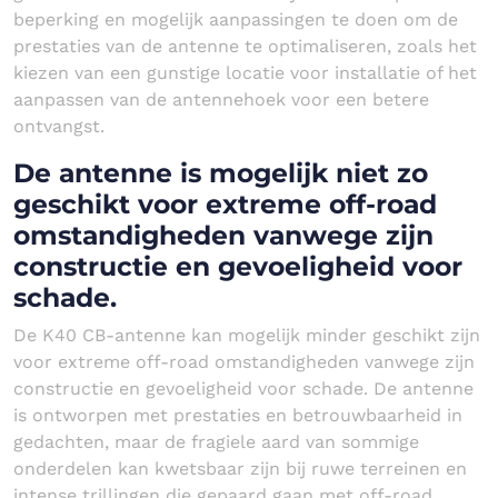
beperking en mogelijk aanpassingen te doen om de
prestaties van de antenne te optimaliseren, zoals het
kiezen van een gunstige locatie voor installatie of het
aanpassen van de antennehoek voor een betere
ontvangst.
De antenne is mogelijk niet zo
geschikt voor extreme off-road
omstandigheden vanwege zijn
constructie en gevoeligheid voor
schade.
De K40 CB-antenne kan mogelijk minder geschikt zijn
voor extreme off-road omstandigheden vanwege zijn
constructie en gevoeligheid voor schade. De antenne
is ontworpen met prestaties en betrouwbaarheid in
gedachten, maar de fragiele aard van sommige
onderdelen kan kwetsbaar zijn bij ruwe terreinen en
intense trillingen die gepaard gaan met off-road