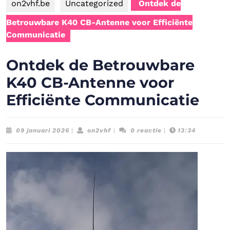
on2vhf.be
Uncategorized
Ontdek de
Betrouwbare K40 CB-Antenne voor Efficiënte
Communicatie
Ontdek de Betrouwbare
K40 CB-Antenne voor
Efficiënte Communicatie
09
on2vhf
09 januari 2026
|
on2vhf
|
0 reactie
|
13:34
januari
2026