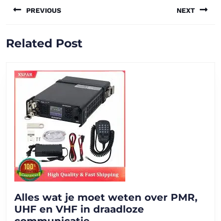
PREVIOUS
NEXT
navigatie
Vorig
Volgend
Related Post
bericht:
bericht:
Alles wat je moet weten over PMR,
UHF en VHF in draadloze
Alles
communicatie