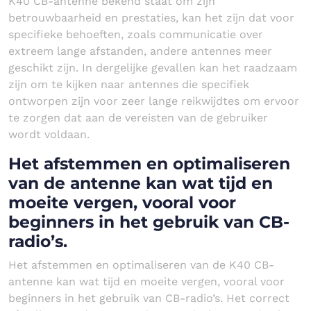
K40 CB-antenne bekend staat om zijn
betrouwbaarheid en prestaties, kan het zijn dat voor
specifieke behoeften, zoals communicatie over
extreem lange afstanden, andere antennes meer
geschikt zijn. In dergelijke gevallen kan het raadzaam
zijn om te kijken naar antennes die specifiek
ontworpen zijn voor zeer lange reikwijdtes om ervoor
te zorgen dat aan de vereisten van de gebruiker
wordt voldaan.
Het afstemmen en optimaliseren
van de antenne kan wat tijd en
moeite vergen, vooral voor
beginners in het gebruik van CB-
radio’s.
Het afstemmen en optimaliseren van de K40 CB-
antenne kan wat tijd en moeite vergen, vooral voor
beginners in het gebruik van CB-radio’s. Het correct