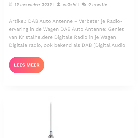
autori
15
on2vhf
15 november 2025
|
on2vhf
|
0 reactie
met
november
2025
een
Artikel: DAB Auto Antenne – Verbeter je Radio-
hoogw
ervaring in de Wagen DAB Auto Antenne: Geniet
DAB
van Kristalheldere Digitale Radio in je Wagen
auto
Digitale radio, ook bekend als DAB (Digital Audio
anten
LEES
LEES MEER
MEER