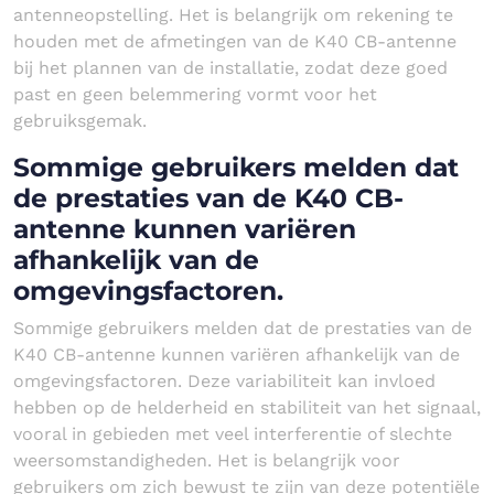
antenneopstelling. Het is belangrijk om rekening te
houden met de afmetingen van de K40 CB-antenne
bij het plannen van de installatie, zodat deze goed
past en geen belemmering vormt voor het
gebruiksgemak.
Sommige gebruikers melden dat
de prestaties van de K40 CB-
antenne kunnen variëren
afhankelijk van de
omgevingsfactoren.
Sommige gebruikers melden dat de prestaties van de
K40 CB-antenne kunnen variëren afhankelijk van de
omgevingsfactoren. Deze variabiliteit kan invloed
hebben op de helderheid en stabiliteit van het signaal,
vooral in gebieden met veel interferentie of slechte
weersomstandigheden. Het is belangrijk voor
gebruikers om zich bewust te zijn van deze potentiële