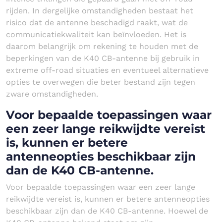
rijden. In dergelijke omstandigheden bestaat het
risico dat de antenne beschadigd raakt, wat de
communicatiekwaliteit kan beïnvloeden. Het is
daarom belangrijk om rekening te houden met de
beperkingen van de K40 CB-antenne bij gebruik in
extreme off-road situaties en eventueel alternatieve
opties te overwegen die beter bestand zijn tegen
zware omstandigheden.
Voor bepaalde toepassingen waar
een zeer lange reikwijdte vereist
is, kunnen er betere
antenneopties beschikbaar zijn
dan de K40 CB-antenne.
Voor bepaalde toepassingen waar een zeer lange
reikwijdte vereist is, kunnen er betere antenneopties
beschikbaar zijn dan de K40 CB-antenne. Hoewel de