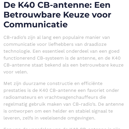
De K40 CB-antenne: Een
Betrouwbare Keuze voor
Communicatie
CB-radio’s zijn al lang een populaire manier van
communicatie voor liefhebbers van draadloze
technologie. Een essentieel onderdeel van een goed
functionerend CB-systeem is de antenne, en de K40
CB-antenne staat bekend als een betrouwbare keuze
voor velen.
Met zijn duurzame constructie en efficiënte
prestaties is de K40 CB-antenne een favoriet onder
radioamateurs en vrachtwagenchauffeurs die
regelmatig gebruik maken van CB-radio’s. De antenne
is ontworpen om een helder en stabiel signaal te
leveren, zelfs in veeleisende omgevingen.