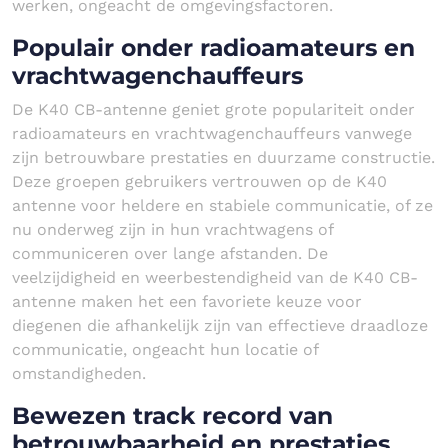
werken, ongeacht de omgevingsfactoren.
Populair onder radioamateurs en
vrachtwagenchauffeurs
De K40 CB-antenne geniet grote populariteit onder
radioamateurs en vrachtwagenchauffeurs vanwege
zijn betrouwbare prestaties en duurzame constructie.
Deze groepen gebruikers vertrouwen op de K40
antenne voor heldere en stabiele communicatie, of ze
nu onderweg zijn in hun vrachtwagens of
communiceren over lange afstanden. De
veelzijdigheid en weerbestendigheid van de K40 CB-
antenne maken het een favoriete keuze voor
diegenen die afhankelijk zijn van effectieve draadloze
communicatie, ongeacht hun locatie of
omstandigheden.
Bewezen track record van
betrouwbaarheid en prestaties