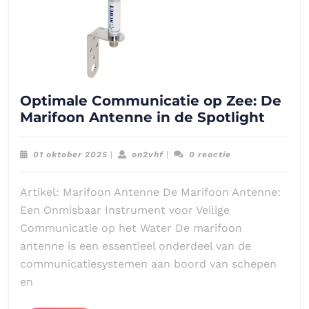
Optimale Communicatie op Zee: De
Optim
Marifoon Antenne in de Spotlight
Commu
op
01
on2vhf
01 oktober 2025
|
on2vhf
|
0 reactie
Zee:
oktober
2025
De
Artikel: Marifoon Antenne De Marifoon Antenne:
Marif
Een Onmisbaar Instrument voor Veilige
Ante
Communicatie op het Water De marifoon
in
antenne is een essentieel onderdeel van de
de
communicatiesystemen aan boord van schepen
Spotl
en