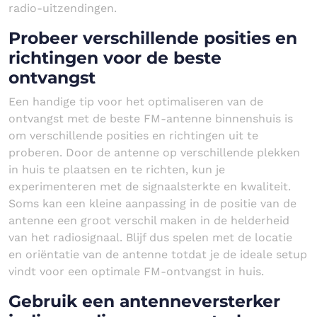
radio-uitzendingen.
Probeer verschillende posities en
richtingen voor de beste
ontvangst
Een handige tip voor het optimaliseren van de
ontvangst met de beste FM-antenne binnenshuis is
om verschillende posities en richtingen uit te
proberen. Door de antenne op verschillende plekken
in huis te plaatsen en te richten, kun je
experimenteren met de signaalsterkte en kwaliteit.
Soms kan een kleine aanpassing in de positie van de
antenne een groot verschil maken in de helderheid
van het radiosignaal. Blijf dus spelen met de locatie
en oriëntatie van de antenne totdat je de ideale setup
vindt voor een optimale FM-ontvangst in huis.
Gebruik een antenneversterker