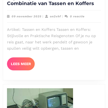
Stijlv
Combinatie van Tassen en Koffers
op
Reis:
09
on2vhf
09 november 2025
|
on2vhf
|
0 reactie
De
november
2025
Perfe
Artikel: Tassen en Koffers Tassen en Koffers:
Comb
Stijlvolle en Praktische Reisgenoten Of je nu op
van
reis gaat, naar het werk pendelt of gewoon je
Tass
spullen veilig wilt opbergen, tassen en
en
Koffe
LEES
LEES MEER
MEER