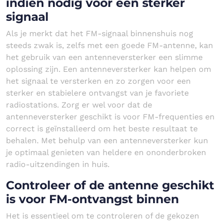
indien nodig voor een sterker
signaal
Als je merkt dat het FM-signaal binnenshuis nog
steeds zwak is, zelfs met een goede FM-antenne, kan
het gebruik van een antenneversterker een slimme
oplossing zijn. Een antenneversterker kan helpen om
het signaal te versterken en zo zorgen voor een
sterker en stabielere ontvangst van je favoriete
radiostations. Zorg er wel voor dat de
antenneversterker geschikt is voor FM-frequenties en
correct is geïnstalleerd om het beste resultaat te
behalen. Met behulp van een antenneversterker kun
je optimaal genieten van heldere en ononderbroken
radio-uitzendingen in huis.
Controleer of de antenne geschikt
is voor FM-ontvangst binnen
Het is essentieel om te controleren of de gekozen