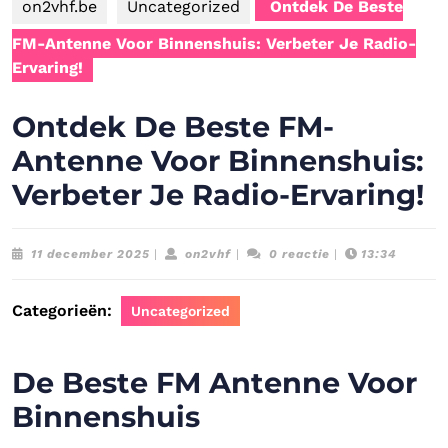
on2vhf.be
Uncategorized
Ontdek De Beste
FM-Antenne Voor Binnenshuis: Verbeter Je Radio-
Ervaring!
Ontdek De Beste FM-
Antenne Voor Binnenshuis:
Verbeter Je Radio-Ervaring!
11
on2vhf
11 december 2025
|
on2vhf
|
0 reactie
|
13:34
december
2025
Categorieën:
Uncategorized
De Beste FM Antenne Voor
Binnenshuis