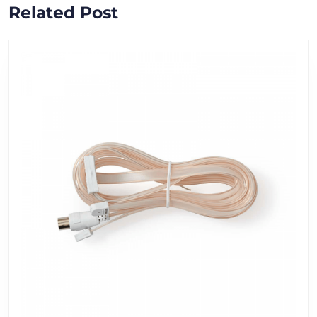
Vorig
Volgend
Related Post
bericht:
bericht: