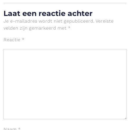
Laat een reactie achter
Je e-mailadres wordt niet gepubliceerd.
Vereiste
velden zijn gemarkeerd met
*
Reactie
*
Naam
*