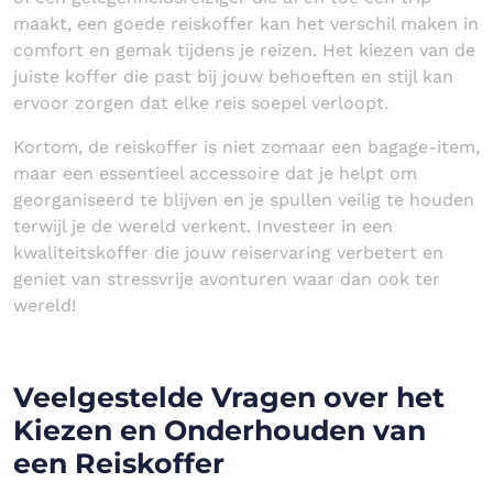
maakt, een goede reiskoffer kan het verschil maken in
comfort en gemak tijdens je reizen. Het kiezen van de
juiste koffer die past bij jouw behoeften en stijl kan
ervoor zorgen dat elke reis soepel verloopt.
Kortom, de reiskoffer is niet zomaar een bagage-item,
maar een essentieel accessoire dat je helpt om
georganiseerd te blijven en je spullen veilig te houden
terwijl je de wereld verkent. Investeer in een
kwaliteitskoffer die jouw reiservaring verbetert en
geniet van stressvrije avonturen waar dan ook ter
wereld!
Veelgestelde Vragen over het
Kiezen en Onderhouden van
een Reiskoffer