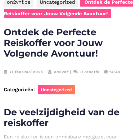
on2vhf.be
Uncategorized
Ontdek de Perfecte
Reiskoffer voor Jouw Volgende Avontuur!
Ontdek de Perfecte
Reiskoffer voor Jouw
Volgende Avontuur!
11
on2vhf
11 februari 2025
|
on2vhf
|
0 reactie
|
13:34
februari
2025
Categorieën:
Uncategorized
De veelzijdigheid van de
reiskoffer
Een reiskoffer is een onmisbare metgezel voor