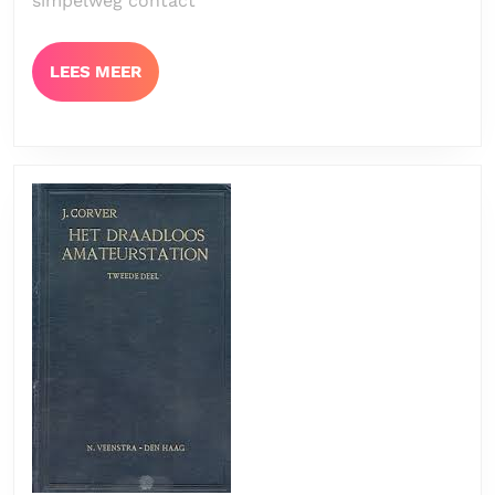
simpelweg contact
naar
Succes
LEES
LEES MEER
MEER