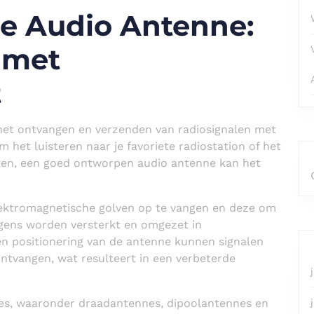
de Audio Antenne:
 met
t
 het ontvangen en verzenden van radiosignalen met
m het luisteren naar je favoriete radiostation of het
en, een goed ontworpen audio antenne kan het
lektromagnetische golven op te vangen en deze om
olgens worden versterkt en omgezet in
en positionering van de antenne kunnen signalen
ntvangen, wat resulteert in een verbeterde
nnes, waaronder draadantennes, dipoolantennes en