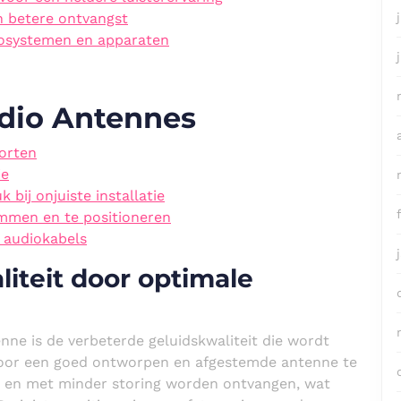
n betere ontvangst
diosystemen en apparaten
udio Antennes
oorten
ie
 bij onjuiste installatie
emmen en te positioneren
d audiokabels
iteit door optimale
nne is de verbeterde geluidskwaliteit die wordt
Door een goed ontworpen en afgestemde antenne te
r en met minder storing worden ontvangen, wat