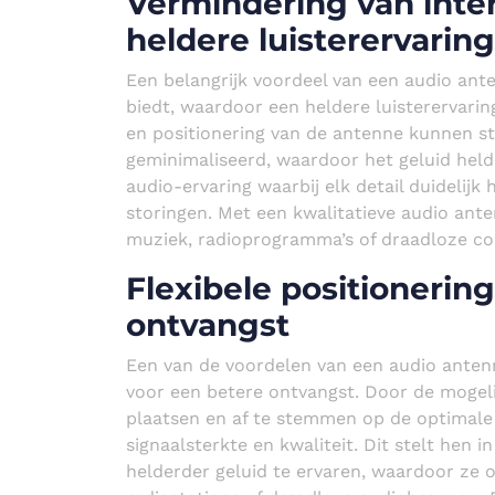
Vermindering van inter
heldere luisterervaring
Een belangrijk voordeel van een audio ante
biedt, waardoor een heldere luisterervari
en positionering van de antenne kunnen s
geminimaliseerd, waardoor het geluid helde
audio-ervaring waarbij elk detail duidelijk
storingen. Met een kwalitatieve audio ante
muziek, radioprogramma’s of draadloze c
Flexibele positionerin
ontvangst
Een van de voordelen van een audio antenne
voor een betere ontvangst. Door de mogeli
plaatsen en af te stemmen op de optimale 
signaalsterkte en kwaliteit. Dit stelt hen 
helderder geluid te ervaren, waardoor ze 