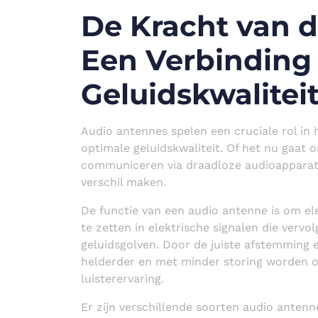
De Kracht van 
Een Verbinding
Geluidskwalitei
Audio antennes spelen een cruciale rol in
optimale geluidskwaliteit. Of het nu gaat o
communiceren via draadloze audioapparat
verschil maken.
De functie van een audio antenne is om e
te zetten in elektrische signalen die verv
geluidsgolven. Door de juiste afstemming 
helderder en met minder storing worden o
luisterervaring.
Er zijn verschillende soorten audio ante