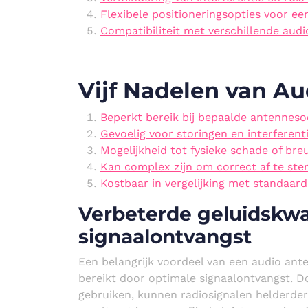
Flexibele positioneringsopties voor ee
Compatibiliteit met verschillende au
Vijf Nadelen van A
Beperkt bereik bij bepaalde antennes
Gevoelig voor storingen en interferent
Mogelijkheid tot fysieke schade of breuk
Kan complex zijn om correct af te st
Kostbaar in vergelijking met standaar
Verbeterde geluidskwal
signaalontvangst
Een belangrijk voordeel van een audio ante
bereikt door optimale signaalontvangst. 
gebruiken, kunnen radiosignalen helderde