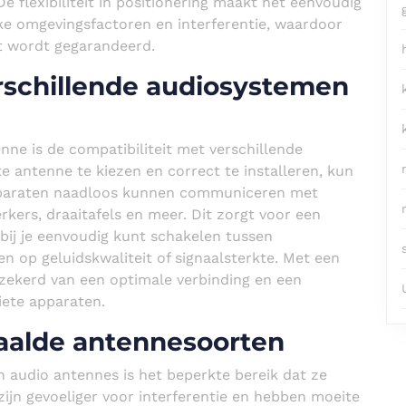
e flexibiliteit in positionering maakt het eenvoudig
ke omgevingsfactoren en interferentie, waardoor
t wordt gegarandeerd.
erschillende audiosystemen
nne is de compatibiliteit met verschillende
e antenne te kiezen en correct te installeren, kun
apparaten naadloos kunnen communiceren met
erkers, draaitafels en meer. Dit zorgt voor een
rbij je eenvoudig kunt schakelen tussen
en op geluidskwaliteit of signaalsterkte. Met een
zekerd van een optimale verbinding en een
iete apparaten.
paalde antennesoorten
n audio antennes is het beperkte bereik dat ze
jn gevoeliger voor interferentie en hebben moeite