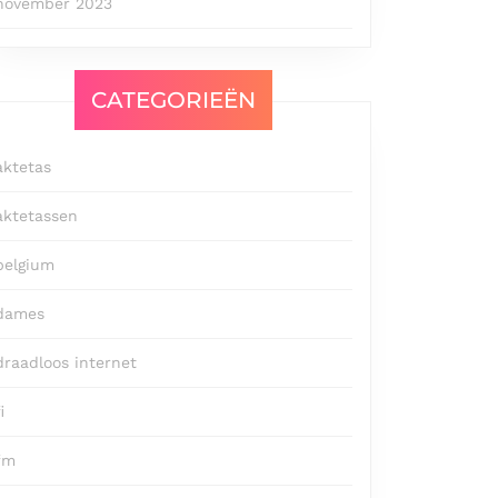
november 2023
CATEGORIEËN
aktetas
aktetassen
belgium
dames
draadloos internet
i
fm