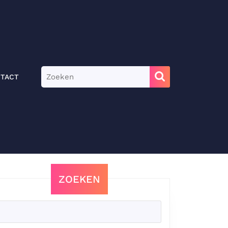
Zoek
TACT
naar:
ZOEKEN