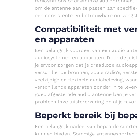
radiostations of draadloze audiobronnen. D
om de antenne aan te passen aan specifie
een consistente en betrouwbare ontvangs
Compatibiliteit met v
en apparaten
Een belangrijk voordeel van een audio ante
audiosystemen en apparaten. Door de juist
je ervoor zorgen dat je draadloze audio
verschillende bronnen, zoals radio’s, verst
veelzijdige en flexibele audiobeleving, waa
verschillende apparaten zonder in te lever
goed afgestemde audio antenne ben je ver
probleemloze luisterervaring op al je favor
Beperkt bereik bij be
Een belangrijk nadeel van bepaalde soorte
kunnen bieden. Sommige antennesoorten zi