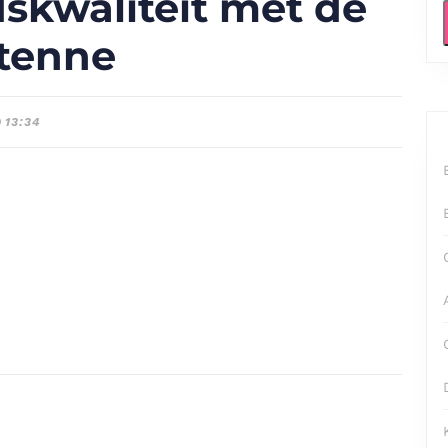
skwaliteit met de
ntenne
13:34