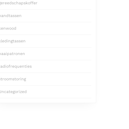
gereedschapskoffer
handtassen
kenwood
kledingtassen
naaipatronen
radiofrequenties
stroomstoring
Uncategorized