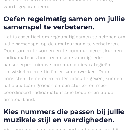
wordt gegarandeerd.
Oefen regelmatig samen om jullie
samenspel te verbeteren.
Het is essentieel om regelmatig samen te oefenen om
jullie samenspel op de amateurband te verbeteren.
Door samen te komen en te communiceren, kunnen
radioamateurs hun technische vaardigheden
aanscherpen, nieuwe communicatiestrategieën
ontwikkelen en efficiënter samenwerken. Door
consistent te oefenen en feedback te geven, kunnen
jullie als team groeien en een sterker en meer
coördineerd radioamateurisme beoefenen op de
amateurband.
Kies nummers die passen bij jullie
muzikale stijl en vaardigheden.
Kies nummers voor de amateurband die passen bij