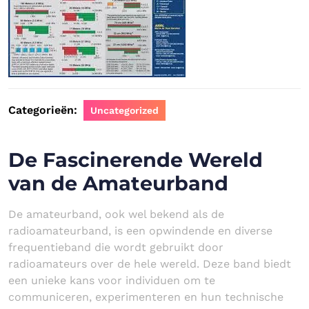
Categorieën:
Uncategorized
De Fascinerende Wereld
van de Amateurband
De amateurband, ook wel bekend als de
radioamateurband, is een opwindende en diverse
frequentieband die wordt gebruikt door
radioamateurs over de hele wereld. Deze band biedt
een unieke kans voor individuen om te
communiceren, experimenteren en hun technische