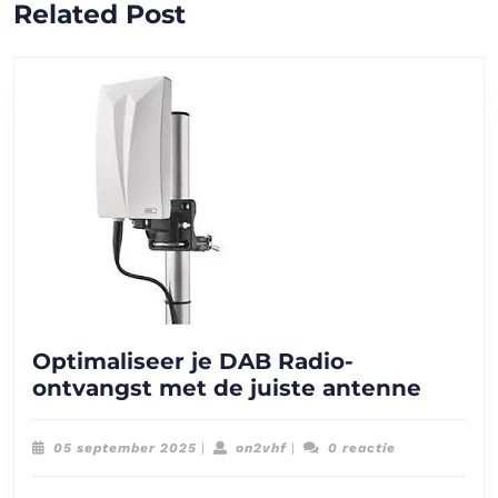
Related Post
bericht:
bericht:
Optimaliseer je DAB Radio-
Optima
ontvangst met de juiste antenne
je
DAB
05
on2vhf
05 september 2025
|
on2vhf
|
0 reactie
Radio-
september
2025
ontva