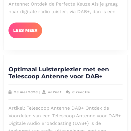
Antenne: Ontdek de Perfecte Keuze Als je graag
Optimaal
naar digitale radio luistert via DAB+, dan is een
Luisterplezier
LEES
LEES MEER
MEER
Optimaal Luisterplezier met een
Optimaal
Telescoop Antenne voor DAB+
Luisterpl
met
29
on2vhf
29 mei 2026
|
on2vhf
|
0 reactie
een
mei
2026
Telescoo
Artikel: Telescoop Antenne DAB+ Ontdek de
Antenne
Voordelen van een Telescoop Antenne voor DAB+
voor
Digitale Audio Broadcasting (DAB+) is de
DAB+
toekomst van radio-uitzendingen, met een