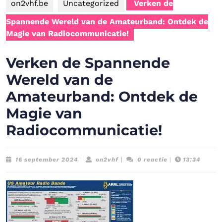
on2vhf.be
Uncategorized
Verken de
Spannende Wereld van de Amateurband: Ontdek de
Magie van Radiocommunicatie!
Verken de Spannende
Wereld van de
Amateurband: Ontdek de
Magie van
Radiocommunicatie!
16
on2vhf
16 september 2024
|
on2vhf
|
0 reactie
|
13:34
september
2024