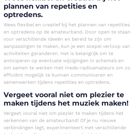
plannen van repetities en
optredens.
Wees flexibel en creatief bij het plannen van repetities
en optredens op de amateurband. Door open te staan
voor verschillende ideeën en bereid te zijn om
aanpassingen te maken, kun je een soepel verloop van
activiteiten garanderen. Het is belangrijk om te
anticiperen op eventuele wijzigingen in schema’s en
om samen te werken met mede-radioamateurs om zo
efficiënt mogelijk te kunnen communiceren en
samenwerken tijdens repetities en optredens.
Vergeet vooral niet om plezier te
maken tijdens het muziek maken!
Vergeet vooral niet om plezier te maken tijdens het
verkennen van de amateurband! Of je nu nieuwe
verbindingen legt, experimenteert met verschillende