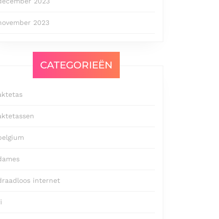
december 2023
november 2023
CATEGORIEËN
aktetas
aktetassen
belgium
dames
draadloos internet
i