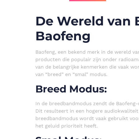
De Wereld van B
Baofeng
Baofeng, een bekend merk in de wereld van
producten die populair zijn onder radioa
van de belangrijke kenmerken die vaak wor
van “breed” en “smal” modus.
Breed Modus:
In de breedbandmodus zendt de Baofeng-r
Dit resulteert in een hogere audiokwalitei
breedbandmodus wordt vaak gebruikt voor
het geluid prioriteit heeft.