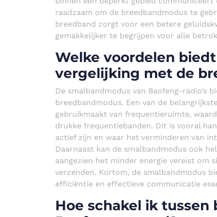
binnen een beperkt gebied communiceert en 
raadzaam om de breedbandmodus te gebrui
breedband zorgt voor een betere geluidsk
gemakkelijker te begrijpen voor alle betrok
Welke voordelen bied
vergelijking met de 
De smalbandmodus van Baofeng-radio’s bie
breedbandmodus. Een van de belangrijkste
gebruikmaakt van frequentieruimte, waar
drukke frequentiebanden. Dit is vooral ha
actief zijn en waar het verminderen van in
Daarnaast kan de smalbandmodus ook helpe
aangezien het minder energie vereist om 
verzenden. Kortom, de smalbandmodus bied
efficiëntie en effectieve communicatie esse
Hoe schakel ik tussen 