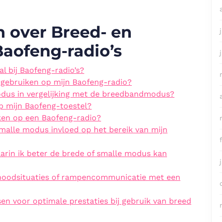
n over Breed- en
aofeng-radio’s
l bij Baofeng-radio’s?
ebruiken op mijn Baofeng-radio?
dus in vergelijking met de breedbandmodus?
p mijn Baofeng-toestel?
iken op een Baofeng-radio?
smalle modus invloed op het bereik van mijn
aarin ik beter de brede of smalle modus kan
noodsituaties of rampencommunicatie met een
sen voor optimale prestaties bij gebruik van breed