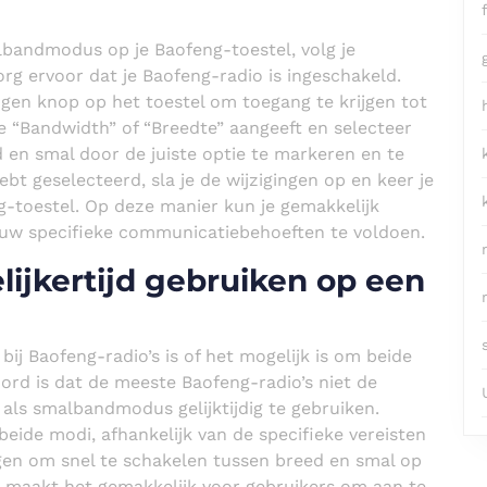
bandmodus op je Baofeng-toestel, volg je
rg ervoor dat je Baofeng-radio is ingeschakeld.
ngen knop op het toestel om toegang te krijgen tot
e “Bandwidth” of “Breedte” aangeeft en selecteer
d en smal door de juiste optie te markeren en te
t geselecteerd, sla je de wijzigingen op en keer je
-toestel. Op deze manier kun je gemakkelijk
uw specifieke communicatiebehoeften te voldoen.
lijkertijd gebruiken op een
ij Baofeng-radio’s is of het mogelijk is om beide
oord is dat de meeste Baofeng-radio’s niet de
ls smalbandmodus gelijktijdig te gebruiken.
eide modi, afhankelijk van de specifieke vereisten
en om snel te schakelen tussen breed en smal op
 en maakt het gemakkelijk voor gebruikers om aan te