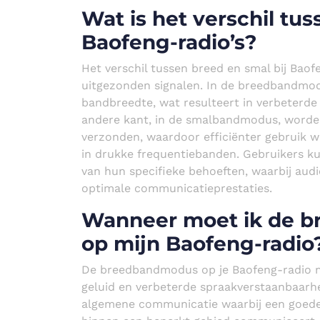
Wat is het verschil tus
Baofeng-radio’s?
Het verschil tussen breed en smal bij Baof
uitgezonden signalen. In de breedbandmo
bandbreedte, wat resulteert in verbeterde
andere kant, in de smalbandmodus, worde
verzonden, waardoor efficiënter gebruik w
in drukke frequentiebanden. Gebruikers ku
van hun specifieke behoeften, waarbij aud
optimale communicatieprestaties.
Wanneer moet ik de 
op mijn Baofeng-radio
De breedbandmodus op je Baofeng-radio m
geluid en verbeterde spraakverstaanbaarhei
algemene communicatie waarbij een goede au