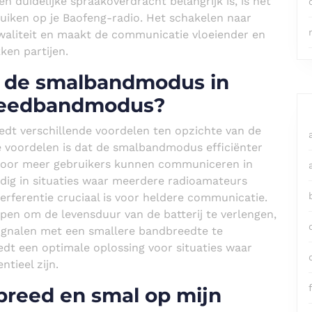
duidelijke spraakoverdracht belangrijk is, is het
ken op je Baofeng-radio. Het schakelen naar
waliteit en maakt de communicatie vloeiender en
ken partijen.
t de smalbandmodus in
breedbandmodus?
dt verschillende voordelen ten opzichte van de
 voordelen is dat de smalbandmodus efficiënter
door meer gebruikers kunnen communiceren in
ndig in situaties waar meerdere radioamateurs
terferentie cruciaal is voor heldere communicatie.
n om de levensduur van de batterij te verlengen,
signalen met een smallere bandbreedte te
t een optimale oplossing voor situaties waar
ntieel zijn.
f
breed en smal op mijn