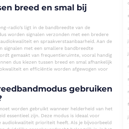
sen breed en smal bij
eng-radio’s ligt in de bandbreedte van de
dus worden signalen verzonden met een bredere
 audiokwaliteit en spraakverstaanbaarheid. Aan de
n signalen met een smallere bandbreedte
ordt gemaakt van frequentieruimte, vooral handig
nnen dus kiezen tussen breed en smal afhankelijk
iokwaliteit en efficiëntie worden afgewogen voor
breedbandmodus gebruiken
?
oet worden gebruikt wanneer helderheid van het
d essentieel zijn. Deze modus is ideaal voor
diokwaliteit prioriteit heeft. Als je bijvoorbeeld