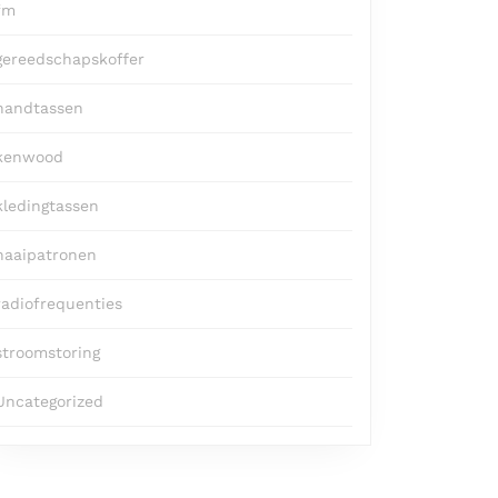
fm
gereedschapskoffer
handtassen
kenwood
kledingtassen
naaipatronen
radiofrequenties
stroomstoring
Uncategorized