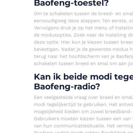
Baofeng-toestel?
Om te schakelen tussen de breed- en smal
eenvoudigweg deze stappen: Ten eerste, zo
Vervolgens druk je op het menu of instelli
de modusopties. Zoek naar de instelling di
deze optie. Hier kun je kiezen tussen bree
bevestigen. Nadat je de gewenste modus heb
terug naar het hoofdscherm van je Baofeng
schakelen tussen breed en smal om aan jo
Kan ik beide modi tege
Baofeng-radio?
Een veelgestelde vraag over breed en smal b
modi tegelijkertijd te gebruiken. Het antw
mogelijkheid bieden om zowel breedband- a
Gebruikers moeten kiezen tussen een van b
van hun communicatiesituatie. Het vermog
Baofeng-radio’s biedt echter flexibiliteit