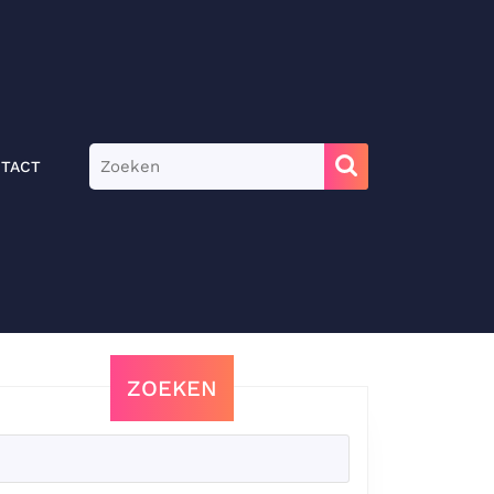
Zoek
TACT
naar:
ZOEKEN