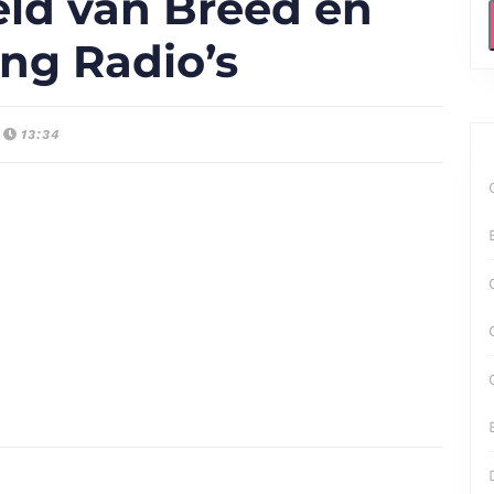
ld van Breed en
ng Radio’s
13:34