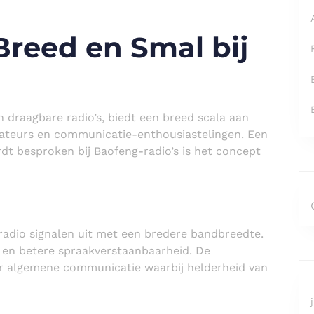
reed en Smal bij
 draagbare radio’s, biedt een breed scala aan
mateurs en communicatie-enthousiastelingen. Een
dt besproken bij Baofeng-radio’s is het concept
adio signalen uit met een bredere bandbreedte.
t en betere spraakverstaanbaarheid. De
 algemene communicatie waarbij helderheid van