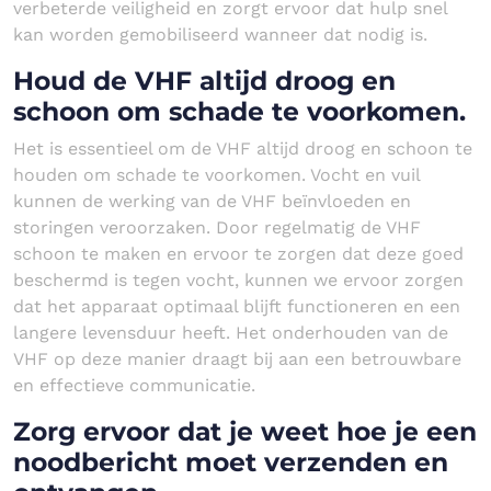
verbeterde veiligheid en zorgt ervoor dat hulp snel
kan worden gemobiliseerd wanneer dat nodig is.
Houd de VHF altijd droog en
schoon om schade te voorkomen.
Het is essentieel om de VHF altijd droog en schoon te
houden om schade te voorkomen. Vocht en vuil
kunnen de werking van de VHF beïnvloeden en
storingen veroorzaken. Door regelmatig de VHF
schoon te maken en ervoor te zorgen dat deze goed
beschermd is tegen vocht, kunnen we ervoor zorgen
dat het apparaat optimaal blijft functioneren en een
langere levensduur heeft. Het onderhouden van de
VHF op deze manier draagt bij aan een betrouwbare
en effectieve communicatie.
Zorg ervoor dat je weet hoe je een
noodbericht moet verzenden en