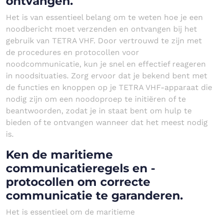
ontvangen.
Het is van essentieel belang om te weten hoe je een
noodbericht moet verzenden en ontvangen bij het
gebruik van TETRA VHF. Door vertrouwd te zijn met
de procedures en protocollen voor
noodcommunicatie, kun je snel en effectief reageren
in noodsituaties. Zorg ervoor dat je bekend bent met
de functies en knoppen op je TETRA VHF-apparaat die
nodig zijn om een noodoproep te initiëren of te
beantwoorden, zodat je in staat bent om hulp te
bieden of te ontvangen wanneer dat het meest nodig
is.
Ken de maritieme
communicatieregels en -
protocollen om correcte
communicatie te garanderen.
Het is essentieel om de maritieme