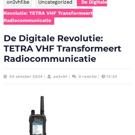
on2vhf.be
Uncategorized
De Digitale
Revolutie: TETRA VHF Transformeert
Radiocommunicatie
De Digitale Revolutie:
TETRA VHF Transformeert
Radiocommunicatie
05
on2vhf
05 oktober 2024
|
on2vhf
|
0 reactie
|
13:34
oktober
2024