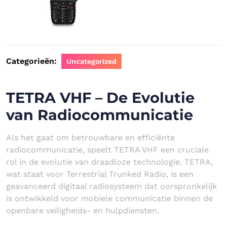
Categorieën:
Uncategorized
TETRA VHF – De Evolutie
van Radiocommunicatie
Als het gaat om betrouwbare en efficiënte
radiocommunicatie, speelt TETRA VHF een cruciale
rol in de evolutie van draadloze technologie. TETRA,
wat staat voor Terrestrial Trunked Radio, is een
geavanceerd digitaal radiosysteem dat oorspronkelijk
is ontwikkeld voor mobiele communicatie binnen de
openbare veiligheids- en hulpdiensten.