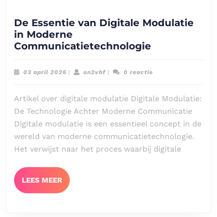
De Essentie van Digitale Modulatie
in Moderne
De
Communicatietechnologie
Essentie
van
03
on2vhf
03 april 2026
|
on2vhf
|
0 reactie
Digitale
april
2026
Modulatie
Artikel over digitale modulatie Digitale Modulatie:
in
De Technologie Achter Moderne Communicatie
Moderne
Digitale modulatie is een essentieel concept in de
Communicati
wereld van moderne communicatietechnologie.
Het verwijst naar het proces waarbij digitale
LEES
LEES MEER
MEER