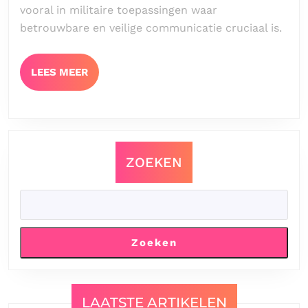
vooral in militaire toepassingen waar
Milit
betrouwbare en veilige communicatie cruciaal is.
Com
LEES
LEES MEER
MEER
ZOEKEN
Zoeken
LAATSTE ARTIKELEN