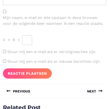
Mijn naam, e-mail en site opslaan in deze browser
voor de volgende keer wanneer ik een reactie plaats.
4
×
8
=
Stuur mij een e-mail als er vervolgreacties zijn.
Stuur mij een e-mail als er nieuwe berichten zijn.
Bericht
PREVIOUS
NEXT
navigatie
Vorig
Volgend
Related Post