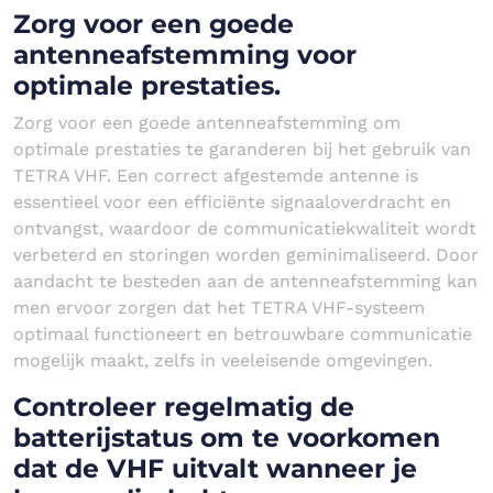
Zorg voor een goede
antenneafstemming voor
optimale prestaties.
Zorg voor een goede antenneafstemming om
optimale prestaties te garanderen bij het gebruik van
TETRA VHF. Een correct afgestemde antenne is
essentieel voor een efficiënte signaaloverdracht en
ontvangst, waardoor de communicatiekwaliteit wordt
verbeterd en storingen worden geminimaliseerd. Door
aandacht te besteden aan de antenneafstemming kan
men ervoor zorgen dat het TETRA VHF-systeem
optimaal functioneert en betrouwbare communicatie
mogelijk maakt, zelfs in veeleisende omgevingen.
Controleer regelmatig de
batterijstatus om te voorkomen
dat de VHF uitvalt wanneer je