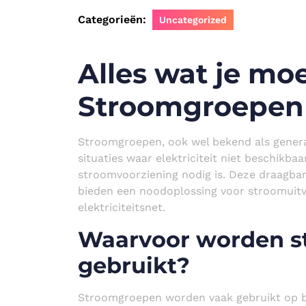
Categorieën:
Uncategorized
Alles wat je mo
Stroomgroepen
Stroomgroepen, ook wel bekend als generat
situaties waar elektriciteit niet beschikb
stroomvoorziening nodig is. Deze draagbare
bieden een noodoplossing voor stroomuitva
elektriciteitsnet.
Waarvoor worden 
gebruikt?
Stroomgroepen worden vaak gebruikt op b