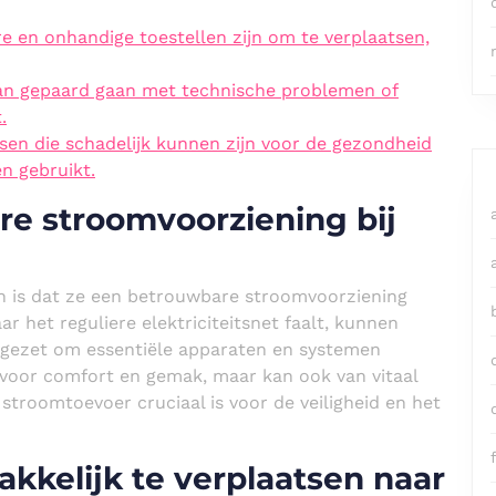
en onhandige toestellen zijn om te verplaatsen,
an gepaard gaan met technische problemen of
.
en die schadelijk kunnen zijn voor de gezondheid
en gebruikt.
e stroomvoorziening bij
n is dat ze een betrouwbare stroomvoorziening
ar het reguliere elektriciteitsnet faalt, kunnen
ngezet om essentiële apparaten en systemen
n voor comfort en gemak, maar kan ook van vitaal
 stroomtoevoer cruciaal is voor de veiligheid en het
f
kkelijk te verplaatsen naar