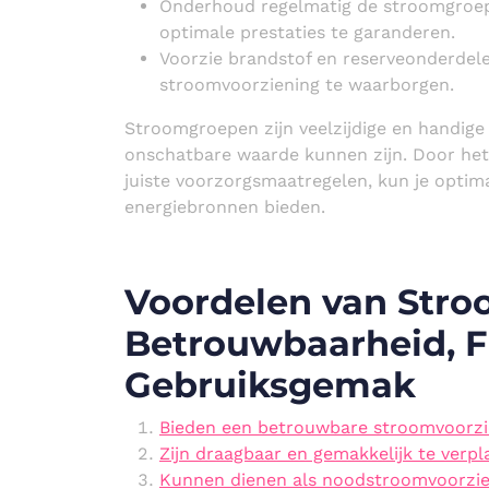
Onderhoud regelmatig de stroomgroep 
optimale prestaties te garanderen.
Voorzie brandstof en reserveonderde
stroomvoorziening te waarborgen.
Stroomgroepen zijn veelzijdige en handige t
onschatbare waarde kunnen zijn. Door het
juiste voorzorgsmaatregelen, kun je optim
energiebronnen bieden.
Voordelen van Str
Betrouwbaarheid, Fle
Gebruiksgemak
Bieden een betrouwbare stroomvoorzie
Zijn draagbaar en gemakkelijk te verpl
Kunnen dienen als noodstroomvoorzien