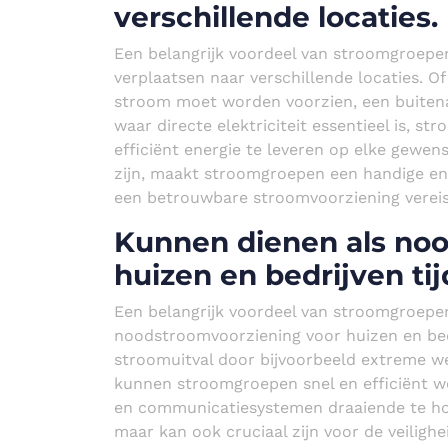
verschillende locaties.
Een belangrijk voordeel van stroomgroepen 
verplaatsen naar verschillende locaties. 
stroom moet worden voorzien, een buitenac
waar directe elektriciteit essentieel is, st
efficiënt energie te leveren op elke gewens
zijn, maakt stroomgroepen een handige en 
een betrouwbare stroomvoorziening vereist
Kunnen dienen als no
huizen en bedrijven ti
Een belangrijk voordeel van stroomgroepen
noodstroomvoorziening voor huizen en bedri
stroomuitval door bijvoorbeeld extreme 
kunnen stroomgroepen snel en efficiënt wo
en communicatiesystemen draaiende te hou
maar kan ook cruciaal zijn voor de veilighei