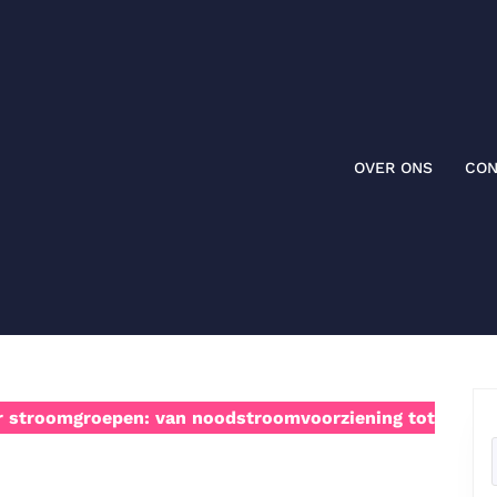
OVER ONS
CON
r stroomgroepen: van noodstroomvoorziening tot