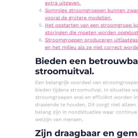
extra uitgaven.
Sommige stroomgroepen kunnen zware 
vooral de grotere modellen.
Het opstarten van een stroomgroep k
storingen die moeten worden opgelost
Stroomgroepen produceren uitlaatgass
en het milieu als ze niet correct word
Bieden een betrouwbar
stroomuitval.
Een belangrijk voordeel van stroomgroepe
bieden tijdens stroomuitval. In situaties wa
stroomgroepen snel en efficiënt worden i
draaiende te houden. Dit zorgt niet allee
belang zijn in noodsituaties waar continue
welzijn van mensen.
Zijn draagbaar en gema