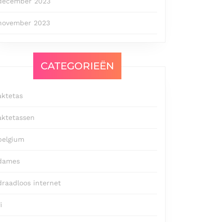
december 2023
november 2023
CATEGORIEËN
aktetas
aktetassen
belgium
dames
draadloos internet
i