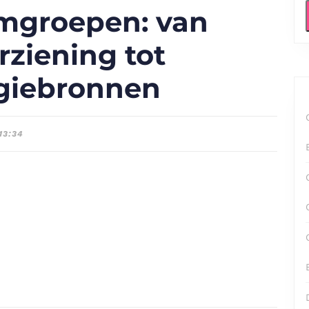
omgroepen: van
ziening tot
giebronnen
13:34