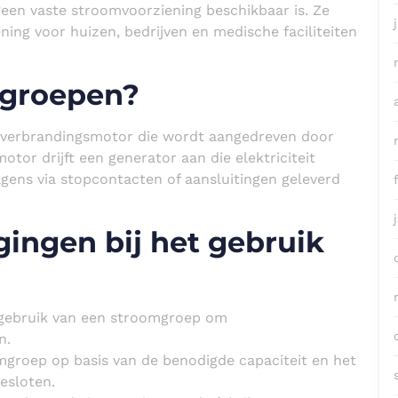
een vaste stroomvoorziening beschikbaar is. Ze
ng voor huizen, bedrijven en medische faciliteiten
groepen?
n verbrandingsmotor die wordt aangedreven door
otor drijft een generator aan die elektriciteit
lgens via stopcontacten of aansluitingen geleverd
ingen bij het gebruik
t gebruik van een stroomgroep om
n.
mgroep op basis van de benodigde capaciteit en het
esloten.