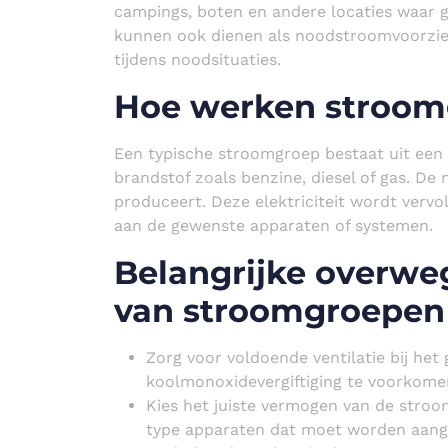
campings, boten en andere locaties waar g
kunnen ook dienen als noodstroomvoorzieni
tijdens noodsituaties.
Hoe werken stroom
Een typische stroomgroep bestaat uit ee
brandstof zoals benzine, diesel of gas. De m
produceert. Deze elektriciteit wordt vervo
aan de gewenste apparaten of systemen.
Belangrijke overweg
van stroomgroepen
Zorg voor voldoende ventilatie bij he
koolmonoxidevergiftiging te voorkome
Kies het juiste vermogen van de stroo
type apparaten dat moet worden aang