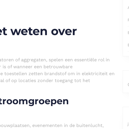
et weten over
oren of aggregaten, spelen een essentiële rol in
aar is of wanneer een betrouwbare
 toestellen zetten brandstof om in elektriciteit en
l of op locaties zonder toegang tot het
stroomgroepen
ouwplaatsen, evenementen in de buitenlucht,