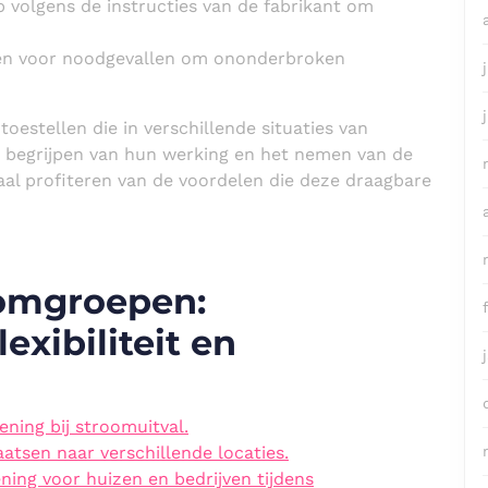
volgens de instructies van de fabrikant om
len voor noodgevallen om ononderbroken
oestellen die in verschillende situaties van
 begrijpen van hun werking en het nemen van de
aal profiteren van de voordelen die deze draagbare
oomgroepen:
xibiliteit en
ning bij stroomuitval.
aatsen naar verschillende locaties.
ing voor huizen en bedrijven tijdens