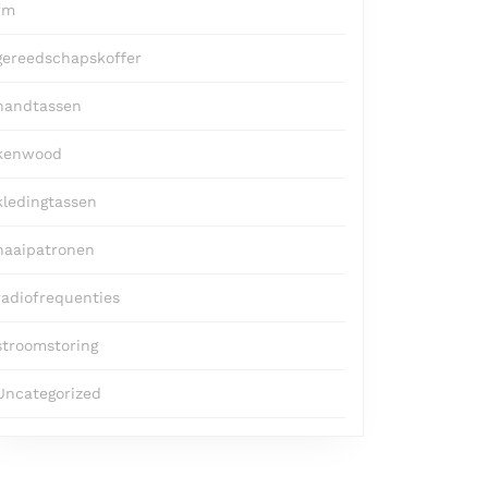
fm
gereedschapskoffer
handtassen
kenwood
kledingtassen
naaipatronen
radiofrequenties
stroomstoring
Uncategorized