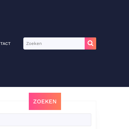
Zoek
TACT
naar:
ZOEKEN