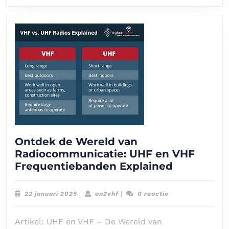
Ontdek de Wereld van
Radiocommunicatie: UHF en VHF
Ontdek
Frequentiebanden Explained
de
Wereld
22
on2vhf
22 januari 2025
|
on2vhf
|
0 reactie
van
januari
2025
Radiocomm
Artikel: UHF en VHF – De Wereld van
UHF