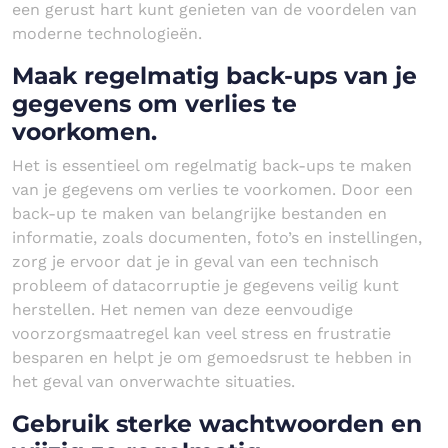
een gerust hart kunt genieten van de voordelen van
moderne technologieën.
Maak regelmatig back-ups van je
gegevens om verlies te
voorkomen.
Het is essentieel om regelmatig back-ups te maken
van je gegevens om verlies te voorkomen. Door een
back-up te maken van belangrijke bestanden en
informatie, zoals documenten, foto’s en instellingen,
zorg je ervoor dat je in geval van een technisch
probleem of datacorruptie je gegevens veilig kunt
herstellen. Het nemen van deze eenvoudige
voorzorgsmaatregel kan veel stress en frustratie
besparen en helpt je om gemoedsrust te hebben in
het geval van onverwachte situaties.
Gebruik sterke wachtwoorden en