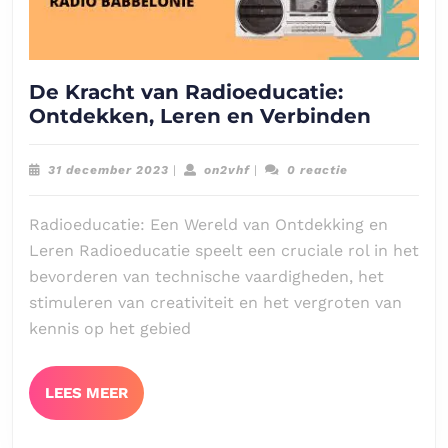
De Kracht van Radioeducatie:
De
Ontdekken, Leren en Verbinden
Kracht
van
31
on2vhf
31 december 2023
|
on2vhf
|
0 reactie
Radioe
december
2023
Ontdek
Radioeducatie: Een Wereld van Ontdekking en
Leren
Leren Radioeducatie speelt een cruciale rol in het
en
bevorderen van technische vaardigheden, het
Verbin
stimuleren van creativiteit en het vergroten van
kennis op het gebied
LEES
LEES MEER
MEER