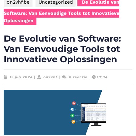
on2vhf.be
Uncategorized
De Evolutie van
Software: Van Eenvoudige Tools tot Innovatieve
Oplossingen
De Evolutie van Software:
Van Eenvoudige Tools tot
Innovatieve Oplossingen
15
on2vhf
15 juli 2024
|
on2vhf
|
0 reactie
|
13:34
juli
2024