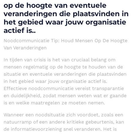
op de hoogte van eventuele
veranderingen die plaatsvinden in
het gebied waar jouw organisatie
actief is..
Noodcommunicatie Tip: Houd Mensen Op De Hoogte
Van Veranderingen
In tijden van crisis is het van cruciaal belang om
mensen regelmatig op de hoogte te houden van de
situatie en eventuele veranderingen die plaatsvinden
in het gebied waar jouw organisatie actief is.
Effectieve noodcommunicatie vereist transparantie
en duidelijkheid, zodat mensen weten wat er gaande
is en welke maatregelen ze moeten nemen.
Wanneer een noodsituatie zich voordoet, zoals een
natuurramp of een andere kritieke gebeurtenis, kan
de informatievoorziening snel veranderen. Het is