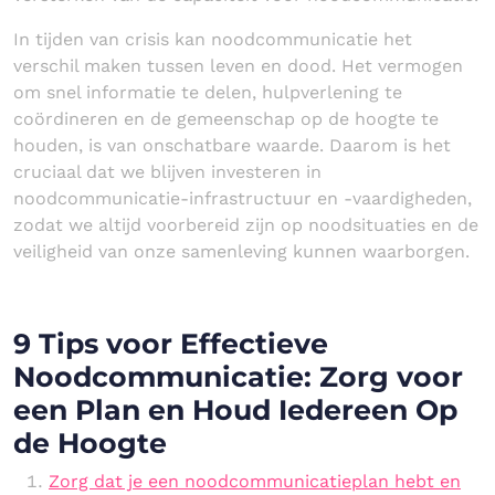
In tijden van crisis kan noodcommunicatie het
verschil maken tussen leven en dood. Het vermogen
om snel informatie te delen, hulpverlening te
coördineren en de gemeenschap op de hoogte te
houden, is van onschatbare waarde. Daarom is het
cruciaal dat we blijven investeren in
noodcommunicatie-infrastructuur en -vaardigheden,
zodat we altijd voorbereid zijn op noodsituaties en de
veiligheid van onze samenleving kunnen waarborgen.
9 Tips voor Effectieve
Noodcommunicatie: Zorg voor
een Plan en Houd Iedereen Op
de Hoogte
Zorg dat je een noodcommunicatieplan hebt en