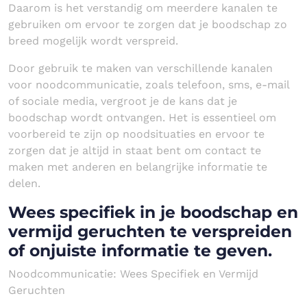
Daarom is het verstandig om meerdere kanalen te
gebruiken om ervoor te zorgen dat je boodschap zo
breed mogelijk wordt verspreid.
Door gebruik te maken van verschillende kanalen
voor noodcommunicatie, zoals telefoon, sms, e-mail
of sociale media, vergroot je de kans dat je
boodschap wordt ontvangen. Het is essentieel om
voorbereid te zijn op noodsituaties en ervoor te
zorgen dat je altijd in staat bent om contact te
maken met anderen en belangrijke informatie te
delen.
Wees specifiek in je boodschap en
vermijd geruchten te verspreiden
of onjuiste informatie te geven.
Noodcommunicatie: Wees Specifiek en Vermijd
Geruchten