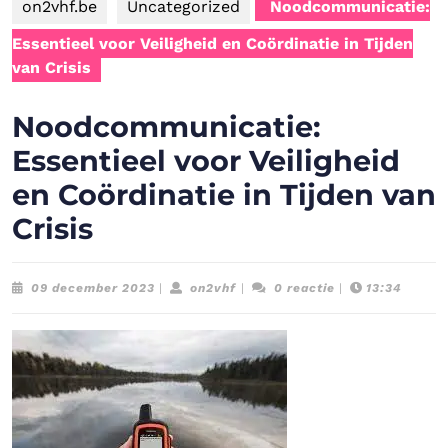
on2vhf.be
Uncategorized
Noodcommunicatie:
Essentieel voor Veiligheid en Coördinatie in Tijden
van Crisis
Noodcommunicatie:
Essentieel voor Veiligheid
en Coördinatie in Tijden van
Crisis
09
on2vhf
09 december 2023
|
on2vhf
|
0 reactie
|
13:34
december
2023