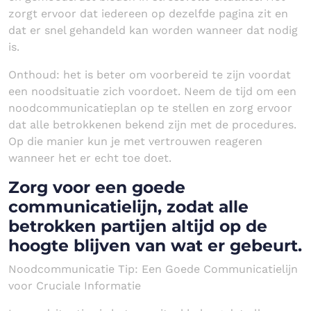
zorgt ervoor dat iedereen op dezelfde pagina zit en
dat er snel gehandeld kan worden wanneer dat nodig
is.
Onthoud: het is beter om voorbereid te zijn voordat
een noodsituatie zich voordoet. Neem de tijd om een
noodcommunicatieplan op te stellen en zorg ervoor
dat alle betrokkenen bekend zijn met de procedures.
Op die manier kun je met vertrouwen reageren
wanneer het er echt toe doet.
Zorg voor een goede
communicatielijn, zodat alle
betrokken partijen altijd op de
hoogte blijven van wat er gebeurt.
Noodcommunicatie Tip: Een Goede Communicatielijn
voor Cruciale Informatie