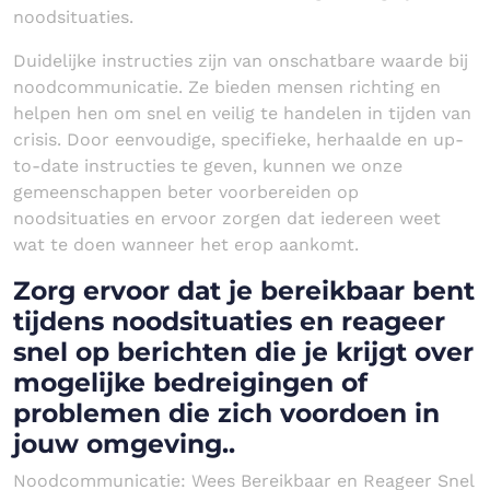
noodsituaties.
Duidelijke instructies zijn van onschatbare waarde bij
noodcommunicatie. Ze bieden mensen richting en
helpen hen om snel en veilig te handelen in tijden van
crisis. Door eenvoudige, specifieke, herhaalde en up-
to-date instructies te geven, kunnen we onze
gemeenschappen beter voorbereiden op
noodsituaties en ervoor zorgen dat iedereen weet
wat te doen wanneer het erop aankomt.
Zorg ervoor dat je bereikbaar bent
tijdens noodsituaties en reageer
snel op berichten die je krijgt over
mogelijke bedreigingen of
problemen die zich voordoen in
jouw omgeving..
Noodcommunicatie: Wees Bereikbaar en Reageer Snel