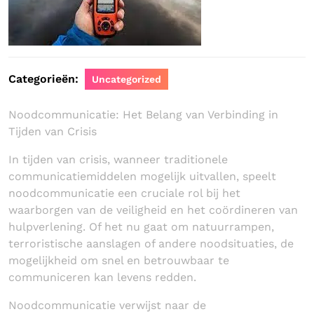
Categorieën:
Uncategorized
Noodcommunicatie: Het Belang van Verbinding in
Tijden van Crisis
In tijden van crisis, wanneer traditionele
communicatiemiddelen mogelijk uitvallen, speelt
noodcommunicatie een cruciale rol bij het
waarborgen van de veiligheid en het coördineren van
hulpverlening. Of het nu gaat om natuurrampen,
terroristische aanslagen of andere noodsituaties, de
mogelijkheid om snel en betrouwbaar te
communiceren kan levens redden.
Noodcommunicatie verwijst naar de