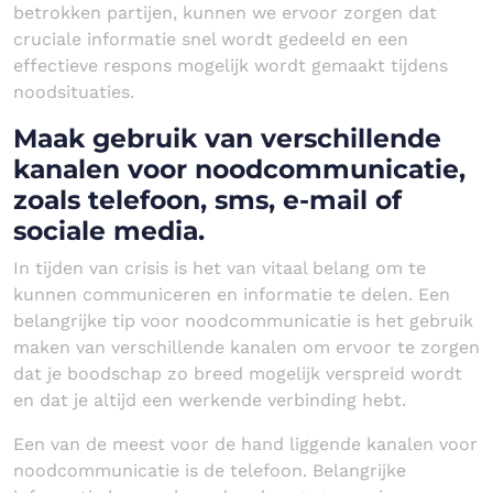
betrokken partijen, kunnen we ervoor zorgen dat
cruciale informatie snel wordt gedeeld en een
effectieve respons mogelijk wordt gemaakt tijdens
noodsituaties.
Maak gebruik van verschillende
kanalen voor noodcommunicatie,
zoals telefoon, sms, e-mail of
sociale media.
In tijden van crisis is het van vitaal belang om te
kunnen communiceren en informatie te delen. Een
belangrijke tip voor noodcommunicatie is het gebruik
maken van verschillende kanalen om ervoor te zorgen
dat je boodschap zo breed mogelijk verspreid wordt
en dat je altijd een werkende verbinding hebt.
Een van de meest voor de hand liggende kanalen voor
noodcommunicatie is de telefoon. Belangrijke