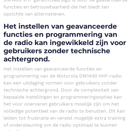
functies en betrouwbaarheid die het biedt ten
opzichte van alternatieven.
Het instellen van geavanceerde
functies en programmering van
de radio kan ingewikkeld zijn voor
gebruikers zonder technische
achtergrond.
Het instellen van geavanceerde functies en
programmering van de Motorola DM1400 VHF-radio
kan een uitdaging vormen voor gebruikers zonder
technische achtergrond. Door de complexiteit van
bepaalde instellingen en programmeringsopties kan
het voor onervaren gebruikers moeilijk zijn om het
volledige potentieel van de radio te benutten. Dit kan
leiden tot frustratie en vereist mogelijk extra training
of ondersteuning om de radio optimaal te kunnen