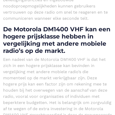
noodoproepmogelijkheden kunnen gebruikers
vertrouwen op deze radio om snel te reageren en te
communiceren wanneer elke seconde telt.
De Motorola DM1400 VHF kan een
hogere prijsklasse hebben in
vergelijking met andere mobiele
radio’s op de markt.
Een nadeel van de Motorola DM1400 VHF is dat het
zich in een hogere prijsklasse kan bevinden in
vergelijking met andere mobiele radio’s die
momenteel op de markt verkrijgbaar zijn. Deze
hogere prijs kan een factor zijn om rekening mee te
houden bij het overwegen van de aanschaf van deze
radio, vooral voor organisaties of individuen met
beperktere budgetten. Het is belangrijk om zorgvuldig
af te wegen of de extra investering in de Motorola
DM1400 VHF gerechtvaardigd is door de geavanceerde