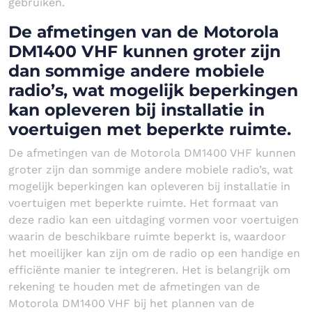
gebruiken.
De afmetingen van de Motorola
DM1400 VHF kunnen groter zijn
dan sommige andere mobiele
radio’s, wat mogelijk beperkingen
kan opleveren bij installatie in
voertuigen met beperkte ruimte.
De afmetingen van de Motorola DM1400 VHF kunnen
groter zijn dan sommige andere mobiele radio’s, wat
mogelijk beperkingen kan opleveren bij installatie in
voertuigen met beperkte ruimte. Het formaat van
deze radio kan een uitdaging vormen voor voertuigen
waarin de beschikbare ruimte beperkt is, waardoor
het moeilijker kan zijn om de radio op een handige en
efficiënte manier te integreren. Het is belangrijk om
rekening te houden met de afmetingen van de
Motorola DM1400 VHF bij het plannen van de