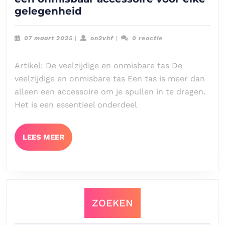
Ontdek
gelegenheid
de
veelzijdigheid
07
on2vhf
07 maart 2025
|
on2vhf
|
0 reactie
van
maart
2025
de
Artikel: De veelzijdige en onmisbare tas De
tas:
veelzijdige en onmisbare tas Een tas is meer dan
een
alleen een accessoire om je spullen in te dragen.
onmisbaar
Het is een essentieel onderdeel
accessoire
voor
elke
LEES
LEES MEER
gelegenheid
MEER
ZOEKEN