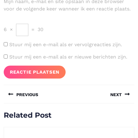
Mijn naam, e-mail en site opslaan in deze browser
voor de volgende keer wanneer ik een reactie plaats.
6
×
=
30
Stuur mij een e-mail als er vervolgreacties zijn.
Stuur mij een e-mail als er nieuwe berichten zijn.
Bericht
PREVIOUS
NEXT
navigatie
Vorig
Volgend
Related Post
bericht:
bericht: