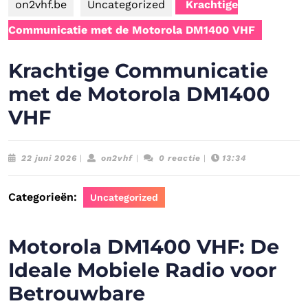
on2vhf.be
Uncategorized
Krachtige
Communicatie met de Motorola DM1400 VHF
Krachtige Communicatie
met de Motorola DM1400
VHF
22
on2vhf
22 juni 2026
|
on2vhf
|
0 reactie
|
13:34
juni
2026
Categorieën:
Uncategorized
Motorola DM1400 VHF: De
Ideale Mobiele Radio voor
Betrouwbare