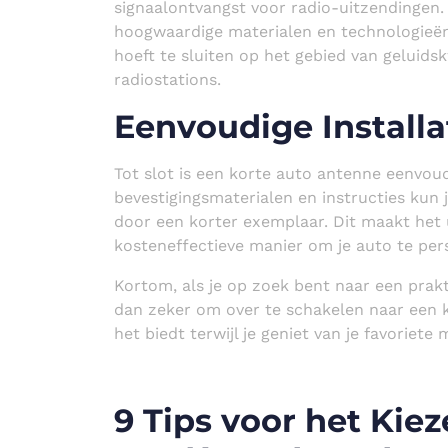
signaalontvangst voor radio-uitzendingen
hoogwaardige materialen en technologieë
hoeft te sluiten op het gebied van geluidskw
radiostations.
Eenvoudige Installa
Tot slot is een korte auto antenne eenvoudi
bevestigingsmaterialen en instructies kun 
door een korter exemplaar. Dit maakt het
kosteneffectieve manier om je auto te per
Kortom, als je op zoek bent naar een prakt
dan zeker om over te schakelen naar een k
het biedt terwijl je geniet van je favoriete 
9 Tips voor het Ki