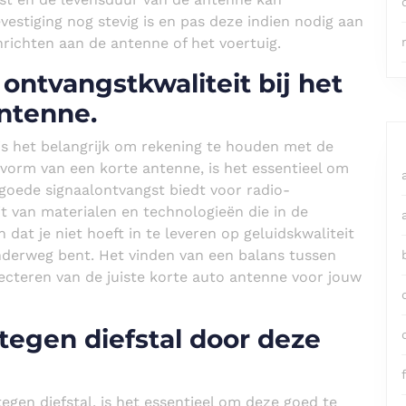
vestiging nog stevig is en pas deze indien nodig aan
richten aan de antenne of het voertuig.
ntvangstkwaliteit bij het
antenne.
 is het belangrijk om rekening te houden met de
vorm van een korte antenne, is het essentieel om
goede signaalontvangst biedt voor radio-
it van materialen en technologieën die in de
 dat je niet hoeft in te leveren op geluidskwaliteit
onderweg bent. Het vinden van een balans tussen
 selecteren van de juiste korte auto antenne voor jouw
egen diefstal door deze
f
gen diefstal, is het essentieel om deze goed te