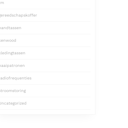
fm
gereedschapskoffer
handtassen
kenwood
kledingtassen
naaipatronen
radiofrequenties
stroomstoring
Uncategorized