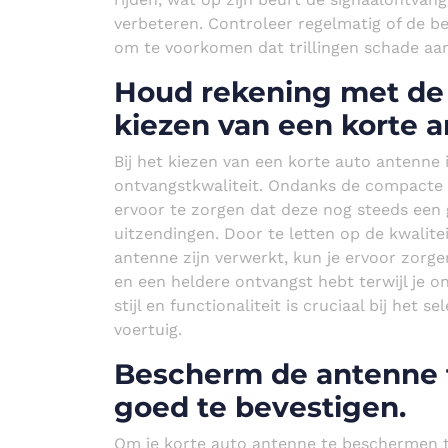
verbeteren. Controleer regelmatig of de be
om te voorkomen dat trillingen schade aan
Houd rekening met de o
kiezen van een korte 
Bij het kiezen van een korte auto antenne
ontvangstkwaliteit. Ondanks de compacte 
ervoor te zorgen dat deze nog steeds een 
uitzendingen. Door te letten op de kwalite
antenne zijn verwerkt, kun je ervoor zorgen
en een heldere ontvangst hebt terwijl je 
stijl en functionaliteit is cruciaal bij het
voertuig.
Bescherm de antenne t
goed te bevestigen.
Om je korte auto antenne te beschermen te