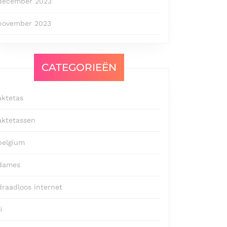
december 2023
november 2023
CATEGORIEËN
aktetas
aktetassen
belgium
dames
draadloos internet
i