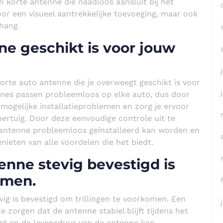
en korte antenne die naadloos aansluit bij het
voor een visueel aantrekkelijke toevoeging, maar ook
hang.
ne geschikt is voor jouw
korte auto antenne die je overweegt geschikt is voor
nnes passen probleemloos op elke auto, dus door
 mogelijke installatieproblemen en zorg je ervoor
oertuig. Door deze eenvoudige controle uit te
e antenne probleemloos geïnstalleerd kan worden en
nieten van alle voordelen die het biedt.
enne stevig bevestigd is
omen.
ig is bevestigd om trillingen te voorkomen. Een
e zorgen dat de antenne stabiel blijft tijdens het
ngst en de levensduur van de antenne kan