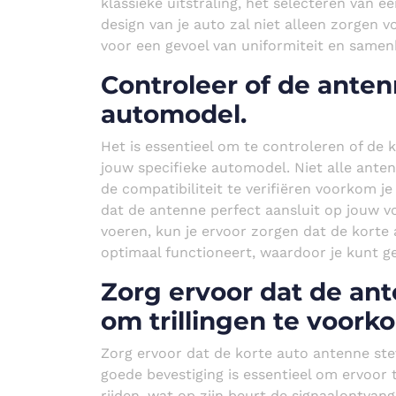
klassieke uitstraling, het selecteren van e
design van je auto zal niet alleen zorgen 
voor een gevoel van uniformiteit en samen
Controleer of de anten
automodel.
Het is essentieel om te controleren of de 
jouw specifieke automodel. Niet alle ante
de compatibiliteit te verifiëren voorkom je
dat de antenne perfect aansluit op jouw v
voeren, kun je ervoor zorgen dat de kort
optimaal functioneert, waardoor je kunt ge
Zorg ervoor dat de ant
om trillingen te voork
Zorg ervoor dat de korte auto antenne stev
goede bevestiging is essentieel om ervoor t
rijden, wat op zijn beurt de signaalontva