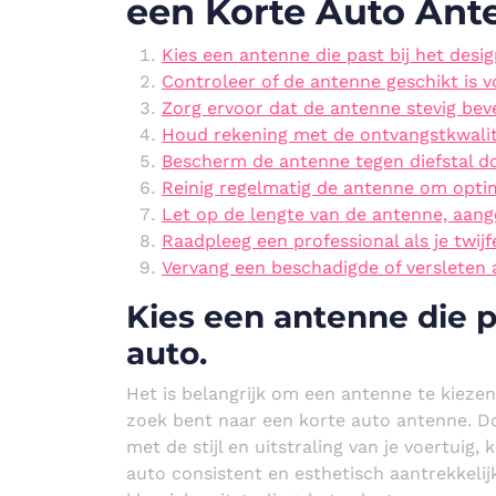
een Korte Auto Ant
Kies een antenne die past bij het desig
Controleer of de antenne geschikt is 
Zorg ervoor dat de antenne stevig beve
Houd rekening met de ontvangstkwalite
Bescherm de antenne tegen diefstal do
Reinig regelmatig de antenne om opti
Let op de lengte van de antenne, aang
Raadpleeg een professional als je twijf
Vervang een beschadigde of versleten 
Kies een antenne die pa
auto.
Het is belangrijk om een antenne te kiezen
zoek bent naar een korte auto antenne. D
met de stijl en uitstraling van je voertuig,
auto consistent en esthetisch aantrekkelijk