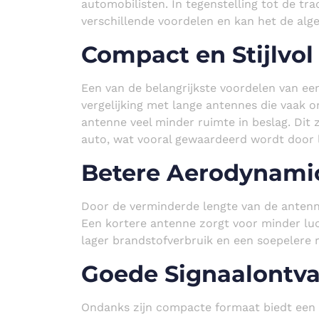
automobilisten. In tegenstelling tot de tr
verschillende voordelen en kan het de algeh
Compact en Stijlvol
Een van de belangrijkste voordelen van ee
vergelijking met lange antennes die vaak 
antenne veel minder ruimte in beslag. Dit zo
auto, wat vooral gewaardeerd wordt door 
Betere Aerodynami
Door de verminderde lengte van de antenn
Een kortere antenne zorgt voor minder luc
lager brandstofverbruik en een soepelere r
Goede Signaalontv
Ondanks zijn compacte formaat biedt een