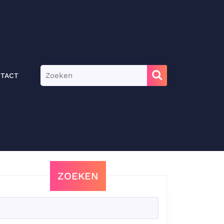
Zoek
TACT
naar:
ZOEKEN