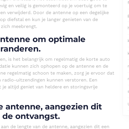
vig en veilig is gemonteerd op je voertuig om te
n verwijderd. Door de antenne op een degelijke
 op diefstal en kun je langer genieten van de
 zich meebrengt.
antenne om optimale
aranderen.
n, is het belangrijk om regelmatig de korte auto
xidatie kunnen zich ophopen op de antenne en de
ne regelmatig schoon te maken, zorg je ervoor dat
an radio-uitzendingen kunnen verstoren. Een
je altijd geniet van heldere en storingsvrije
e antenne, aangezien dit
 de ontvangst.
 aan de lengte van de antenne, aangezien dit een