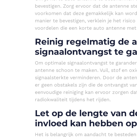
bevestigen. Zorg ervoor dat de antenne ste
voorkomen dat deze gemakkelijk kan worde
manier te bevestigen, verklein je het risico
voordelen die een korte auto antenne met
Reinig regelmatig de 
signaalontvangst te g
Om optimale signaalontvangst te garandere
antenne schoon te maken. Vuil, stof en o
signaalsterkte verminderen. Door de anten
er geen obstakels zijn die de ontvangst v
eenvoudige reiniging kan ervoor zorgen dat 
radiokwaliteit tijdens het rijden.
Let op de lengte van d
invloed kan hebben op
Het is belangrijk om aandacht te besteden