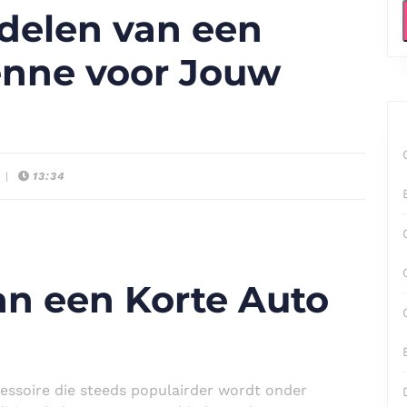
delen van een
enne voor Jouw
|
13:34
an een Korte Auto
essoire die steeds populairder wordt onder