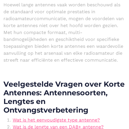
Hoewel lange antennes vaak worden beschouwd als
de standaard voor optimale prestaties in
radioamateurcommunicatie, mogen de voordelen van
korte antennes niet over het hoofd worden gezien.
Met hun compacte formaat, multi-
bandmogelijkheden en geschiktheid voor specifieke
toepassingen bieden korte antennes een waardevolle
aanvulling op het arsenaal van elke radioamateur die
streeft naar efficiënte en effectieve communicatie.
Veelgestelde Vragen over Korte
Antennes: Antennesoorten,
Lengtes en
Ontvangstverbetering
Wat is het eenvoudigste type antenne?
Wat is de lengte van een DAB+ antenne?