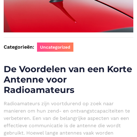
Categorieën:
Uncategorized
De Voordelen van een Korte
Antenne voor
Radioamateurs
Radioamateurs zijn voortdurend op zoek naar
manieren om hun zend- en ontvangstcapaciteiten te
verbeteren. Een van de belangrijke aspecten van een
effectieve communicatie is de antenne die wordt
gebruikt. Hoewel lange antennes vaak worden