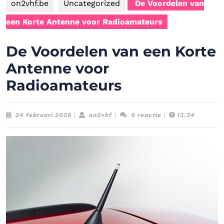
on2vhf.be
Uncategorized
De Voordelen van
een Korte Antenne voor Radioamateurs
De Voordelen van een Korte
Antenne voor
Radioamateurs
24
on2vhf
24 februari 2026
|
on2vhf
|
0 reactie
|
13:34
februari
2026