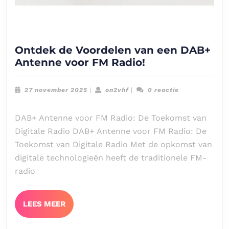
Ontdek de Voordelen van een DAB+
Ontdek
Antenne voor FM Radio!
de
Voordelen
27
on2vhf
27 november 2025
|
on2vhf
|
0 reactie
van
november
2025
een
DAB+ Antenne voor FM Radio: De Toekomst van
DAB+
Digitale Radio DAB+ Antenne voor FM Radio: De
Antenne
Toekomst van Digitale Radio Met de opkomst van
voor
digitale technologieën heeft de traditionele FM-
FM
radio
Radio!
LEES
LEES MEER
MEER