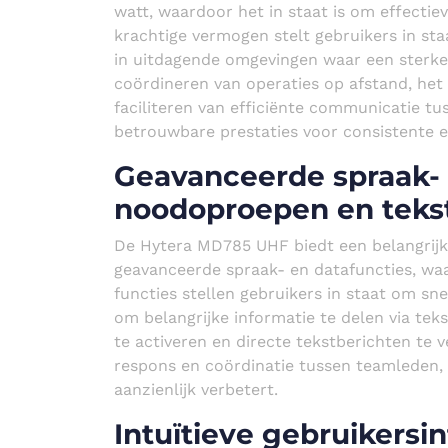
watt, waardoor het in staat is om effecti
krachtige vermogen stelt gebruikers in st
in uitdagende omgevingen waar een sterke s
coördineren van operaties op afstand, het 
faciliteren van efficiënte communicatie t
betrouwbare prestaties voor consistente e
Geavanceerde spraak- 
noodoproepen en teks
De Hytera MD785 UHF biedt een belangrijk
geavanceerde spraak- en datafuncties, w
functies stellen gebruikers in staat om sn
om belangrijke informatie te delen via te
te activeren en directe tekstberichten te
respons en coördinatie tussen teamleden, 
aanzienlijk verbetert.
Intuïtieve gebruikersi