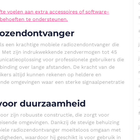
e voelen aan extra accessoires of software-
behoeften te ondersteunen.
iozendontvanger
s een krachtige mobiele radiozendontvanger die
d. Met zijn indrukwekkende zendvermogen tot 45
icatieoplossing voor professionele gebruikers die
inding over lange afstanden. De kracht van de
kers altijd kunnen rekenen op heldere en
ende omgevingen waar een sterke signaalpenetratie
 voor duurzaamheid
r zijn robuuste constructie, die zorgt voor
isende omgevingen. Dankzij de stevige behuizing
biele radiozendontvanger moeiteloos omgaan met
igheden, waardoor hij geschikt is voor gebruik in