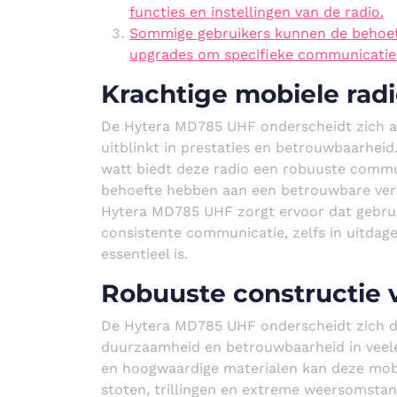
functies en instellingen van de radio.
Sommige gebruikers kunnen de behoeft
upgrades om specifieke communicatie
Krachtige mobiele rad
De Hytera MD785 UHF onderscheidt zich al
uitblinkt in prestaties en betrouwbaarhei
watt biedt deze radio een robuuste commun
behoefte hebben aan een betrouwbare verb
Hytera MD785 UHF zorgt ervoor dat gebrui
consistente communicatie, zelfs in uitdag
essentieel is.
Robuuste constructie
De Hytera MD785 UHF onderscheidt zich doo
duurzaamheid en betrouwbaarheid in veele
en hoogwaardige materialen kan deze mo
stoten, trillingen en extreme weersomstand