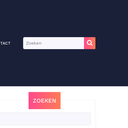
Zoek
TACT
naar:
ZOEKEN