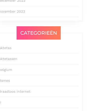
december 2023
november 2023
CATEGORIEËN
aktetas
aktetassen
belgium
dames
draadloos internet
i