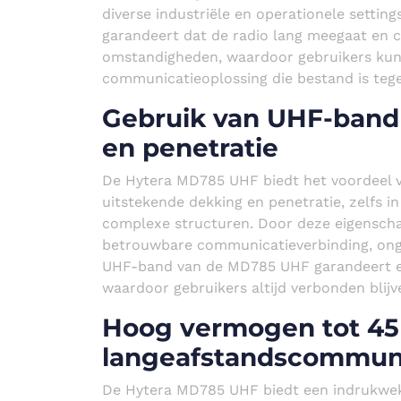
diverse industriële en operationele setti
garandeert dat de radio lang meegaat en c
omstandigheden, waardoor gebruikers ku
communicatieoplossing die bestand is tege
Gebruik van UHF-band
en penetratie
De Hytera MD785 UHF biedt het voordeel v
uitstekende dekking en penetratie, zelfs i
complexe structuren. Door deze eigensch
betrouwbare communicatieverbinding, ong
UHF-band van de MD785 UHF garandeert e
waardoor gebruikers altijd verbonden blijven
Hoog vermogen tot 45
langeafstandscommun
De Hytera MD785 UHF biedt een indrukwek