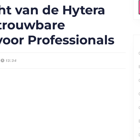
ht van de Hytera
trouwbare
oor Professionals
13:34