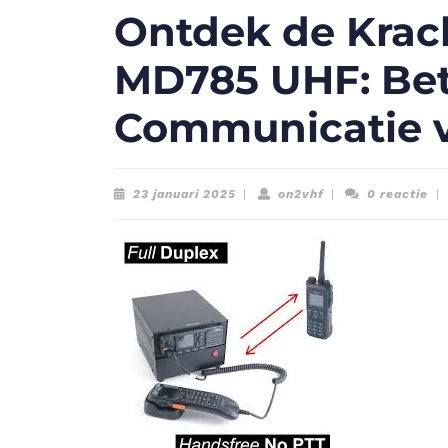
Ontdek de Krac
MD785 UHF: Be
Communicatie v
23
on2vhf
23 januari 2025
|
on2vhf
|
0 reactie
|
januari
2025