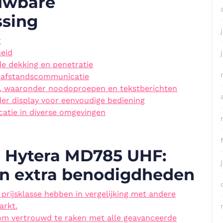
uwbare
sing
r
eid
e dekking en penetratie
eafstandscommunicatie
s, waaronder noodoproepen en tekstberichten
der display voor eenvoudige bediening
atie in diverse omgevingen
e Hytera MD785 UHF:
 en extra benodigdheden
rijsklasse hebben in vergelijking met andere
arkt.
 om vertrouwd te raken met alle geavanceerde