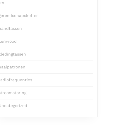
fm
gereedschapskoffer
handtassen
kenwood
kledingtassen
naaipatronen
radiofrequenties
stroomstoring
Uncategorized