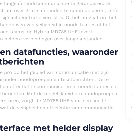
eve langeafstandscommunicatie te garanderen. Dit
aat om over grote afstanden te communiceren, zelfs
ignaalpenetratie vereist is. Of het nu gaat om het
handhaven van veiligheid in noodsituaties of het
ussen teams, de Hytera MD785 UHF levert
n heldere verbindingen over lange afstanden.
en datafuncties, waaronder
tberichten
e pro op het gebied van communicatie met zijn
aaronder noodoproepen en tekstberichten. Deze
el en effectief te communiceren in noodsituaties en
kstberichten. Met de mogelijkheid om noodoproepen
 versturen, zorgt de MD785 UHF voor een snelle
wat de veiligheid en efficiëntie van communicatie
nterface met helder display