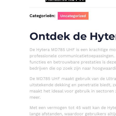
Categorieën:
Uncategorized
Ontdek de Hyt
De Hytera MD785 UHF is een krachtige mob
professionele communicatietoepassingen. 
functies en betrouwbare prestaties is deze
bedrijven die op zoek zijn naar hoogwaar
De MD785 UHF maakt gebruik van de Ultra
uitstekende dekking en penetratie biedt, z
maakt het ideaal voor gebruik in sectoren z
meer.
Met een vermogen tot 45 watt kan de Hy
lange afstanden, waardoor gebruikers altijd