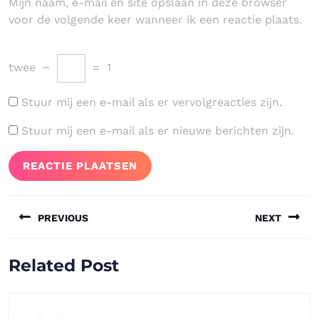
Mijn naam, e-mail en site opslaan in deze browser
voor de volgende keer wanneer ik een reactie plaats.
twee
−
=
1
Stuur mij een e-mail als er vervolgreacties zijn.
Stuur mij een e-mail als er nieuwe berichten zijn.
Bericht
PREVIOUS
NEXT
navigatie
Vorig
Volgend
Related Post
bericht:
bericht: