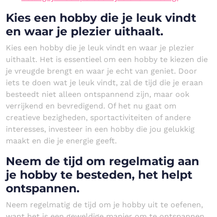
Kies een hobby die je leuk vindt
en waar je plezier uithaalt.
Kies een hobby die je leuk vindt en waar je plezier
uithaalt. Het is essentieel om een hobby te kiezen die
je vreugde brengt en waar je echt van geniet. Door
iets te doen wat je leuk vindt, zal de tijd die je eraan
besteedt niet alleen ontspannend zijn, maar ook
verrijkend en bevredigend. Of het nu gaat om
creatieve bezigheden, sportactiviteiten of andere
interesses, investeer in een hobby die jou gelukkig
maakt en die je energie geeft.
Neem de tijd om regelmatig aan
je hobby te besteden, het helpt
ontspannen.
Neem regelmatig de tijd om je hobby uit te oefenen,
want het is een geweldige manier om te ontspannen