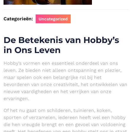
Categorieën:
Uncategorized
De Betekenis van Hobby’s
in Ons Leven
Hobby’s vormen een essentieel onderdeel van ons
leven. Ze bieden niet alleen ontspanning en plezier,
maar spelen ook een belangrijke rol bij het
bevorderen van onze creativiteit, het ontwikkelen van
nieuwe vaardigheden en het verrijken van onze
ervaringen.
Of het nu gaat om schilderen, tuinieren, koken,
sporten of verzamelen, iedereen heeft wel een hobby
die hen vreugde brengt en een gevoel van voldoening
geeft. Het beoefenen van een hobby stelt ons in staat