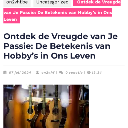
on2vhf.be
Uncategorized
Ontdek de Vreugde
van Je Passie: De Betekenis van Hobby’s in Ons
Leven
Ontdek de Vreugde van Je
Passie: De Betekenis van
Hobby’s in Ons Leven
07
on2vhf
07 juli 2024
|
on2vhf
|
0 reactie
|
13:34
juli
2024