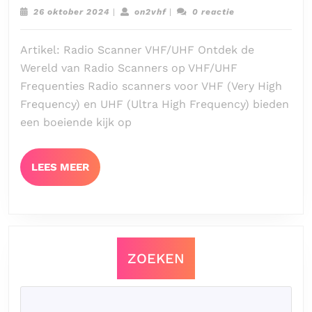
Were
26
on2vhf
26 oktober 2024
|
on2vhf
|
0 reactie
van
oktober
2024
Radi
Artikel: Radio Scanner VHF/UHF Ontdek de
Scan
Wereld van Radio Scanners op VHF/UHF
op
Frequenties Radio scanners voor VHF (Very High
VHF
Frequency) en UHF (Ultra High Frequency) bieden
Freq
een boeiende kijk op
LEES
LEES MEER
MEER
ZOEKEN