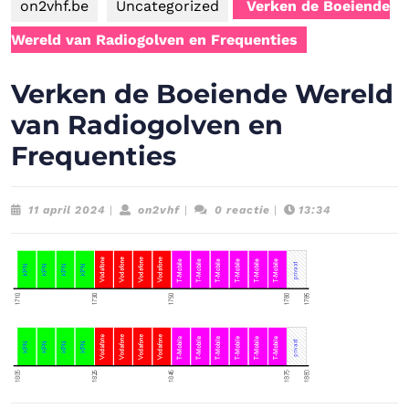
on2vhf.be
Uncategorized
Verken de Boeiende
Wereld van Radiogolven en Frequenties
Verken de Boeiende Wereld
van Radiogolven en
Frequenties
11
on2vhf
11 april 2024
|
on2vhf
|
0 reactie
|
13:34
april
2024