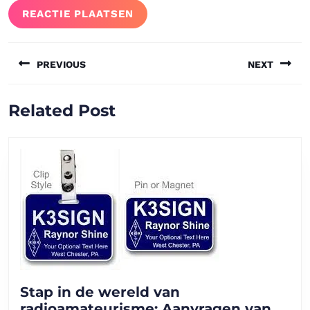
Bericht
PREVIOUS
NEXT
navigatie
Vorig
Volgend
Related Post
bericht:
bericht:
Stap in de wereld van
radioamateurisme: Aanvragen van