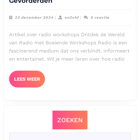
Ontdek
Gevorderden
de
Magie
23
on2vhf
23 december 2024
|
on2vhf
|
0 reactie
van
december
2024
Radiocommunicatie:
Artikel over radio workshops Ontdek de Wereld
Boeiende
van Radio met Boeiende Workshops Radio is een
Radio
fascinerend medium dat ons verbindt, informeert
Workshops
en entertainet. Wil je meer leren over hoe radio
voor
Beginners
en
LEES
LEES MEER
Gevorderden
MEER
ZOEKEN