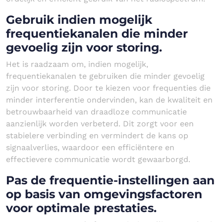
Gebruik indien mogelijk
frequentiekanalen die minder
gevoelig zijn voor storing.
Het is raadzaam om, indien mogelijk,
frequentiekanalen te gebruiken die minder gevoelig
zijn voor storing. Door te kiezen voor frequenties die
minder interferentie ondervinden, kan de kwaliteit en
betrouwbaarheid van draadloze communicatie
aanzienlijk worden verbeterd. Dit zorgt voor een
stabielere verbinding en vermindert de kans op
signaalverlies, waardoor een efficiëntere en
effectievere communicatie wordt gewaarborgd.
Pas de frequentie-instellingen aan
op basis van omgevingsfactoren
voor optimale prestaties.