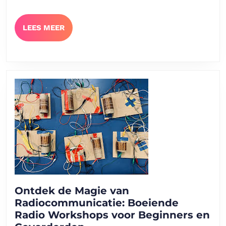
mod
draa
LEES
LEES MEER
comm
MEER
Ontdek de Magie van
Radiocommunicatie: Boeiende
Radio Workshops voor Beginners en