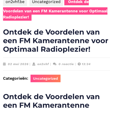
on2vhf.be
Uncategorized
Ontdek de
Voordelen van een FM Kamerantenne voor Optimaal
Radioplezier!
Ontdek de Voordelen van
een FM Kamerantenne voor
Optimaal Radioplezier!
02
on2vhf
02 mei 2026
|
on2vhf
|
0 reactie
|
13:34
mei
2026
Categorieën:
Uncategorized
Ontdek de Voordelen van
een FM Kamerantenne