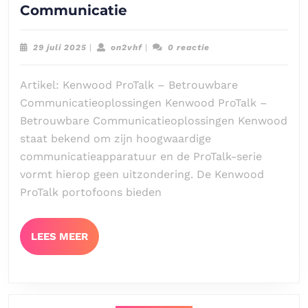
Ontdek
Communicatie
de
Kracht
29
on2vhf
29 juli 2025
|
on2vhf
|
0 reactie
van
juli
2025
Kenwood
Artikel: Kenwood ProTalk – Betrouwbare
ProTalk
Communicatieoplossingen Kenwood ProTalk –
voor
Betrouwbare Communicatieoplossingen Kenwood
Betrouwbare
staat bekend om zijn hoogwaardige
Communicatie
communicatieapparatuur en de ProTalk-serie
vormt hierop geen uitzondering. De Kenwood
ProTalk portofoons bieden
LEES
LEES MEER
MEER