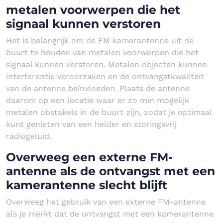
metalen voorwerpen die het
signaal kunnen verstoren
Het is belangrijk om de FM kamerantenne uit de
buurt te houden van metalen voorwerpen die het
signaal kunnen verstoren. Metalen objecten kunnen
interferentie veroorzaken en de ontvangstkwaliteit
van de antenne beïnvloeden. Plaats de antenne
daarom op een locatie waar er zo min mogelijk
metalen obstakels in de buurt zijn, zodat je optimaal
kunt genieten van een helder en storingsvrij
radiogeluid.
Overweeg een externe FM-
antenne als de ontvangst met een
kamerantenne slecht blijft
Overweeg het gebruik van een externe FM-antenne
als je merkt dat de ontvangst met een kamerantenne