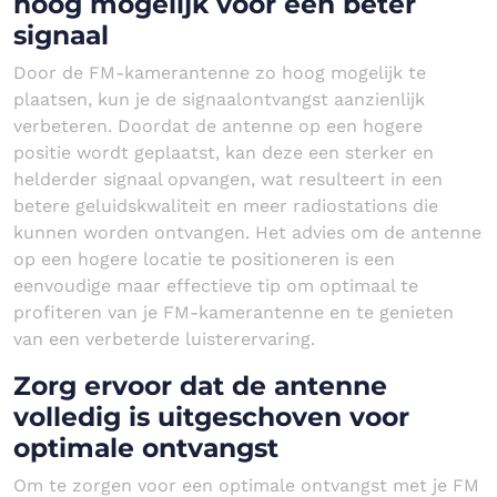
hoog mogelijk voor een beter
signaal
Door de FM-kamerantenne zo hoog mogelijk te
plaatsen, kun je de signaalontvangst aanzienlijk
verbeteren. Doordat de antenne op een hogere
positie wordt geplaatst, kan deze een sterker en
helderder signaal opvangen, wat resulteert in een
betere geluidskwaliteit en meer radiostations die
kunnen worden ontvangen. Het advies om de antenne
op een hogere locatie te positioneren is een
eenvoudige maar effectieve tip om optimaal te
profiteren van je FM-kamerantenne en te genieten
van een verbeterde luisterervaring.
Zorg ervoor dat de antenne
volledig is uitgeschoven voor
optimale ontvangst
Om te zorgen voor een optimale ontvangst met je FM