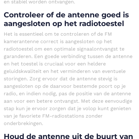
en stabiel worden ontvangen.
Controleer of de antenne goed is
aangesloten op het radiotoestel
Het is essentieel om te controleren of de FM
kamerantenne correct is aangesloten op het
radiotoestel om een optimale signaalontvangst te
garanderen. Een goede verbinding tussen de antenne
en het toestel is cruciaal voor een heldere
geluidskwaliteit en het verminderen van eventuele
storingen. Zorg ervoor dat de antenne stevig is
aangesloten op de daarvoor bestemde poort op je
radio, en indien nodig, pas de positie van de antenne
aan voor een betere ontvangst. Met deze eenvoudige
stap kun je ervoor zorgen dat je volop kunt genieten
van je favoriete FM-radiostations zonder
onderbrekingen.
Houd de antenne uit de buurt van