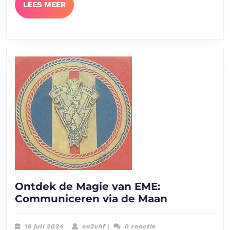
LEES
LEES MEER
MEER
Ontdek de Magie van EME:
Ontdek
Communiceren via de Maan
de
Magie
16
on2vhf
16 juli 2024
|
on2vhf
|
0 reactie