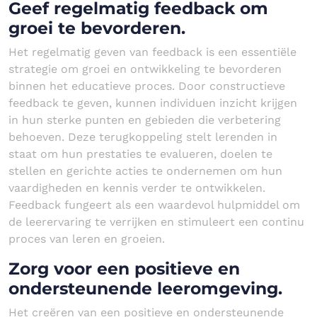
Geef regelmatig feedback om
groei te bevorderen.
Het regelmatig geven van feedback is een essentiële
strategie om groei en ontwikkeling te bevorderen
binnen het educatieve proces. Door constructieve
feedback te geven, kunnen individuen inzicht krijgen
in hun sterke punten en gebieden die verbetering
behoeven. Deze terugkoppeling stelt lerenden in
staat om hun prestaties te evalueren, doelen te
stellen en gerichte acties te ondernemen om hun
vaardigheden en kennis verder te ontwikkelen.
Feedback fungeert als een waardevol hulpmiddel om
de leerervaring te verrijken en stimuleert een continu
proces van leren en groeien.
Zorg voor een positieve en
ondersteunende leeromgeving.
Het creëren van een positieve en ondersteunende