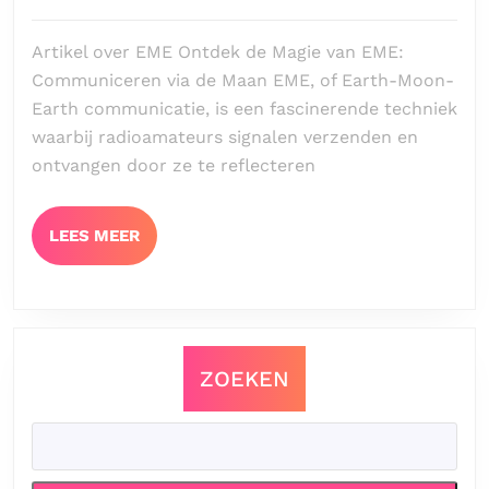
van
juli
2024
EME:
Artikel over EME Ontdek de Magie van EME:
Communic
Communiceren via de Maan EME, of Earth-Moon-
via
Earth communicatie, is een fascinerende techniek
de
waarbij radioamateurs signalen verzenden en
Maan
ontvangen door ze te reflecteren
LEES
LEES MEER
MEER
ZOEKEN