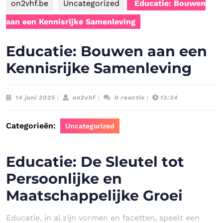
on2vhf.be
Uncategorized
Educatie: Bouwen
aan een Kennisrijke Samenleving
Educatie: Bouwen aan een
Kennisrijke Samenleving
14
on2vhf
14 juni 2025
|
on2vhf
|
0 reactie
|
13:34
juni
2025
Categorieën:
Uncategorized
Educatie: De Sleutel tot
Persoonlijke en
Maatschappelijke Groei
Educatie, in al zijn vormen en facetten, speelt een