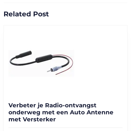
Vorig
Volgend
Related Post
bericht:
bericht:
Verbeter je Radio-ontvangst
onderweg met een Auto Antenne
Verbeter
met Versterker
je