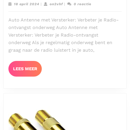
Radio-
18
on2vhf
18 april 2024
|
on2vhf
|
0 reactie
ontvangst
april
2024
onderweg
Auto Antenne met Versterker: Verbeter je Radio-
met
ontvangst onderweg Auto Antenne met
een
Versterker: Verbeter je Radio-ontvangst
Auto
onderweg Als je regelmatig onderweg bent en
Antenne
graag naar de radio luistert in je auto,
met
Versterker
LEES
LEES MEER
MEER