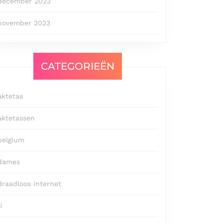
december 2023
november 2023
CATEGORIEËN
aktetas
aktetassen
belgium
dames
draadloos internet
i