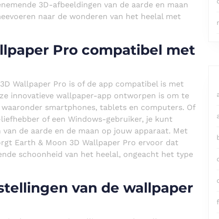
benemende 3D-afbeeldingen van de aarde en maan
meevoeren naar de wonderen van het heelal met
llpaper Pro compatibel met
3D Wallpaper Pro is of de app compatibel is met
eze innovatieve wallpaper-app ontworpen is om te
 waaronder smartphones, tablets en computers. Of
-liefhebber of een Windows-gebruiker, je kunt
n van de aarde en de maan op jouw apparaat. Met
zorgt Earth & Moon 3D Wallpaper Pro ervoor dat
nde schoonheid van het heelal, ongeacht het type
stellingen van de wallpaper
f