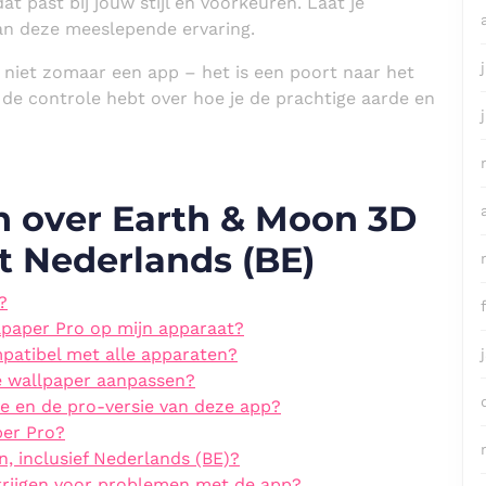
t past bij jouw stijl en voorkeuren. Laat je
 van deze meeslepende ervaring.
niet zomaar een app – het is een poort naar het
r de controle hebt over hoe je de prachtige aarde en
n over Earth & Moon 3D
t Nederlands (BE)
?
lpaper Pro op mijn apparaat?
patibel met alle apparaten?
de wallpaper aanpassen?
sie en de pro-versie van deze app?
per Pro?
, inclusief Nederlands (BE)?
krijgen voor problemen met de app?