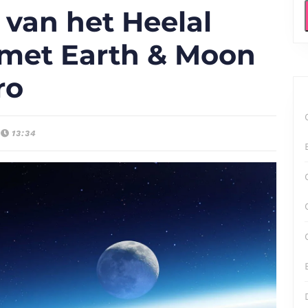
van het Heelal
 met Earth & Moon
ro
13:34