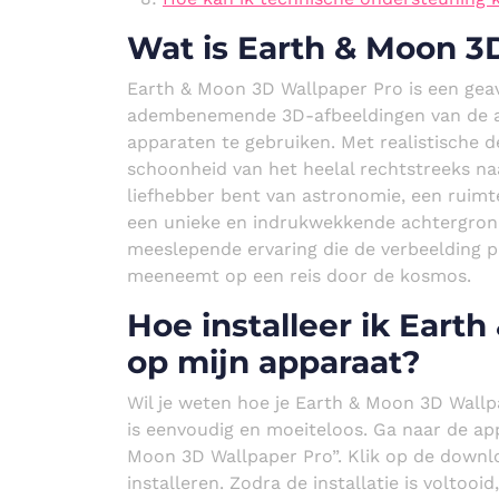
Wat is Earth & Moon 3
Earth & Moon 3D Wallpaper Pro is een geav
adembenemende 3D-afbeeldingen van de a
apparaten te gebruiken. Met realistische d
schoonheid van het heelal rechtstreeks na
liefhebber bent van astronomie, een ruim
een unieke en indrukwekkende achtergron
meeslepende ervaring die de verbeelding pri
meeneemt op een reis door de kosmos.
Hoe installeer ik Eart
op mijn apparaat?
Wil je weten hoe je Earth & Moon 3D Wallp
is eenvoudig en moeiteloos. Ga naar de ap
Moon 3D Wallpaper Pro”. Klik op de downl
installeren. Zodra de installatie is voltooi