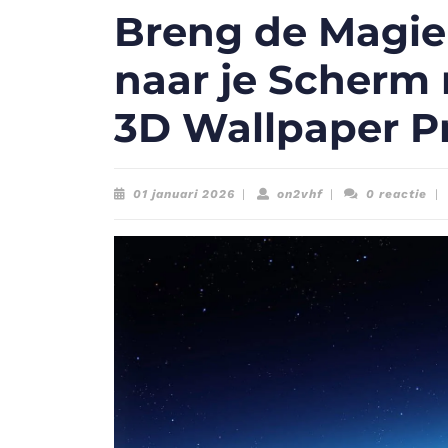
Breng de Magie 
naar je Scherm
3D Wallpaper P
01
on2vhf
01 januari 2026
|
on2vhf
|
0 reactie
|
januari
2026