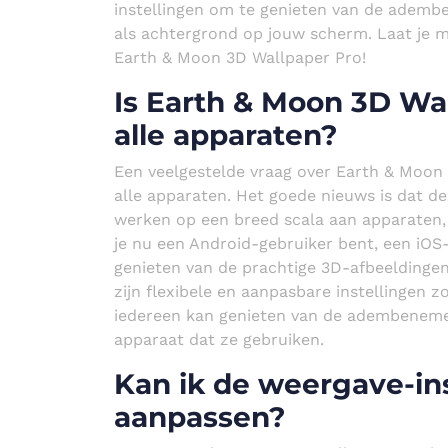
instellingen om te genieten van de adem
als achtergrond op jouw scherm. Laat je 
Earth & Moon 3D Wallpaper Pro!
Is Earth & Moon 3D Wa
alle apparaten?
Een veelgestelde vraag over Earth & Moon 
alle apparaten. Het goede nieuws is dat d
werken op een breed scala aan apparaten,
je nu een Android-gebruiker bent, een iOS
genieten van de prachtige 3D-afbeeldinge
zijn flexibele en aanpasbare instellingen 
iedereen kan genieten van de adembeneme
apparaat dat ze gebruiken.
Kan ik de weergave-in
aanpassen?