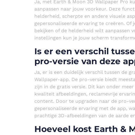
Ja, met Earth & Moon 3D Wallpaper Pro ku
aanpassen naar jouw voorkeur. Deze functi
helderheid, scherpte en andere visuele as
gepersonaliseerde ervaring te creëren. Of
bekijken of de helderheid wilt aanpassen 
instellingen kun je jouw scherm transforme
Is er een verschil tuss
pro-versie van deze ap
Ja, er is een duidelijk verschil tussen de 
Wallpaper-app. De pro-versie biedt meestal
zijn in de gratis versie. Dit kan onder m
kwaliteit afbeeldingen, reclamevrije ervar
content. Door te upgraden naar de pro-ver
gepersonaliseerde ervaring met de app, w
prachtige 3D-afbeeldingen van de aarde 
Hoeveel kost Earth & 