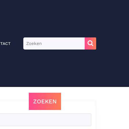
Zoek
TACT
naar:
ZOEKEN