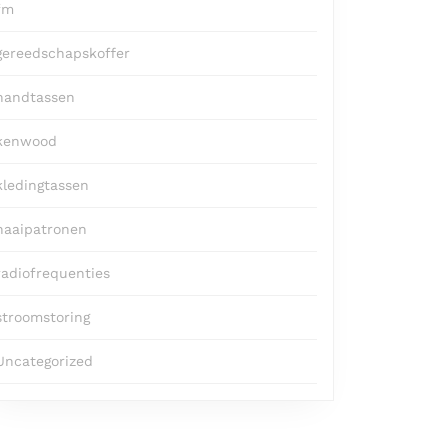
fm
gereedschapskoffer
handtassen
kenwood
kledingtassen
naaipatronen
radiofrequenties
stroomstoring
Uncategorized