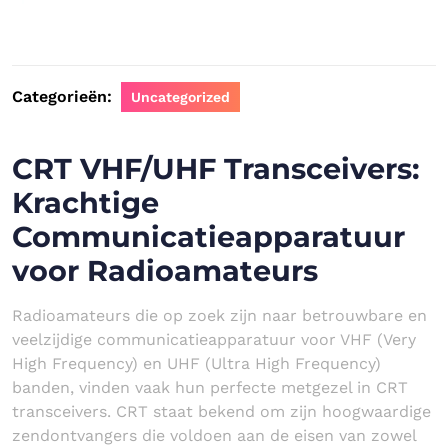
Categorieën:
Uncategorized
CRT VHF/UHF Transceivers:
Krachtige
Communicatieapparatuur
voor Radioamateurs
Radioamateurs die op zoek zijn naar betrouwbare en
veelzijdige communicatieapparatuur voor VHF (Very
High Frequency) en UHF (Ultra High Frequency)
banden, vinden vaak hun perfecte metgezel in CRT
transceivers. CRT staat bekend om zijn hoogwaardige
zendontvangers die voldoen aan de eisen van zowel