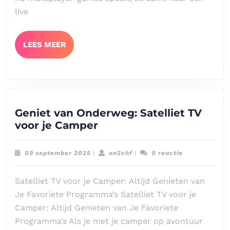
Verbeter
live
je
Gaming-
ervaring!
LEES
LEES MEER
MEER
Geniet van Onderweg: Satelliet TV
Geniet
voor je Camper
van
Onderweg:
09
on2vhf
09 september 2025
|
on2vhf
|
0 reactie
Satelliet
september
2025
TV
Satelliet TV voor je Camper: Altijd Genieten van
voor
Je Favoriete Programma’s Satelliet TV voor je
je
Camper: Altijd Genieten van Je Favoriete
Camper
Programma’s Als je met je camper op avontuur