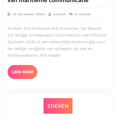
van maritieme communicatie
prestaties
met
25
on2vhf
25 december 2025
|
on2vhf
|
0 reactie
AIS-
december
2025
antennes:
Artikel: AIS Antennes AIS Antennes: De Sleutel
Een
tot Veilige Scheepvaart Automatisch Identificatie
essentiee
Systeem (AIS) is een essentiële technologie voor
onderdee
de veilige navigatie van schepen op zee en
van
binnenwateren. AIS maakt
maritiem
communic
LEES
LEES MEER
MEER
ZOEKEN