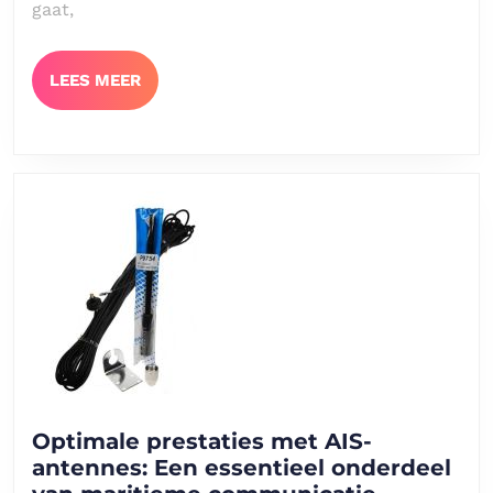
gaat,
LEES
LEES MEER
MEER
Optimale prestaties met AIS-
antennes: Een essentieel onderdeel
Optimale