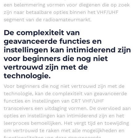
een belemmering vormen voor diegenen die op zoek
zijn naar betaalbare opties binnen het VHF/UHF
segment van de radioamateurmarkt.
De complexiteit van
geavanceerde functies en
instellingen kan intimiderend zijn
voor beginners die nog niet
vertrouwd zijn met de
technologie.
Voor beginners die nog niet vertrouwd zijn met de
technologie, kan de complexiteit van geavanceerde
functies en instellingen van CRT VHF/UHF
transceivers een uitdaging vormen. De overvloed aan
opties en instellingen kan intimiderend zijn en het
leerproces bemoeilijken. Het vergt tijd en toewijding
om vertrouwd te raken met alle mogelijkheden en
functionaliteiten van deze geavanceerde