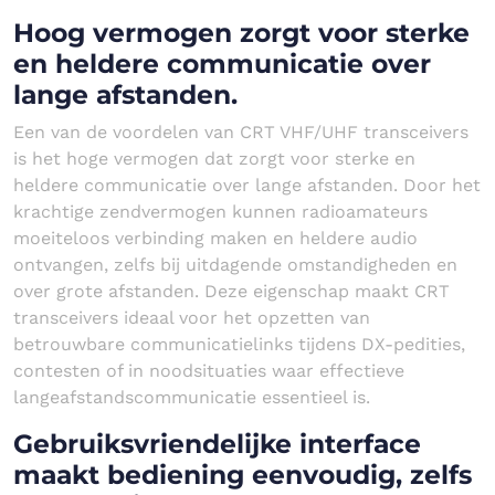
Hoog vermogen zorgt voor sterke
en heldere communicatie over
lange afstanden.
Een van de voordelen van CRT VHF/UHF transceivers
is het hoge vermogen dat zorgt voor sterke en
heldere communicatie over lange afstanden. Door het
krachtige zendvermogen kunnen radioamateurs
moeiteloos verbinding maken en heldere audio
ontvangen, zelfs bij uitdagende omstandigheden en
over grote afstanden. Deze eigenschap maakt CRT
transceivers ideaal voor het opzetten van
betrouwbare communicatielinks tijdens DX-pedities,
contesten of in noodsituaties waar effectieve
langeafstandscommunicatie essentieel is.
Gebruiksvriendelijke interface
maakt bediening eenvoudig, zelfs