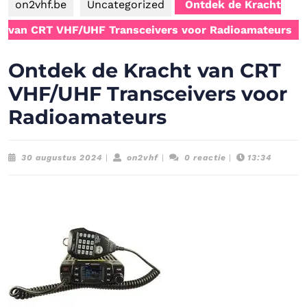
on2vhf.be
Uncategorized
Ontdek de Kracht
van CRT VHF/UHF Transceivers voor Radioamateurs
Ontdek de Kracht van CRT
VHF/UHF Transceivers voor
Radioamateurs
30
on2vhf
30 augustus 2024
|
on2vhf
|
0 reactie
|
13:34
augustus
2024