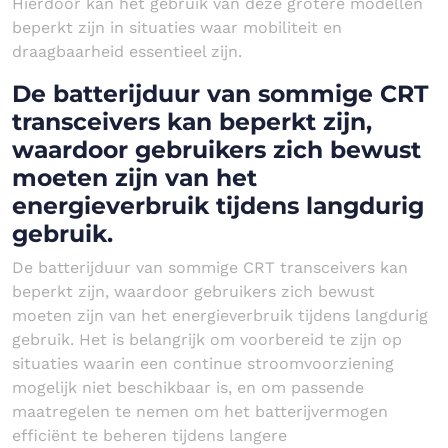
Hierdoor kan het gebruik van deze grotere modellen
beperkt zijn in situaties waar mobiliteit en
draagbaarheid essentieel zijn.
De batterijduur van sommige CRT
transceivers kan beperkt zijn,
waardoor gebruikers zich bewust
moeten zijn van het
energieverbruik tijdens langdurig
gebruik.
De batterijduur van sommige CRT transceivers kan
beperkt zijn, waardoor gebruikers zich bewust
moeten zijn van het energieverbruik tijdens langdurig
gebruik. Het is belangrijk om voorbereid te zijn op
situaties waarin een continue stroomvoorziening
mogelijk niet beschikbaar is, en om passende
maatregelen te nemen om het batterijvermogen
efficiënt te beheren tijdens langere