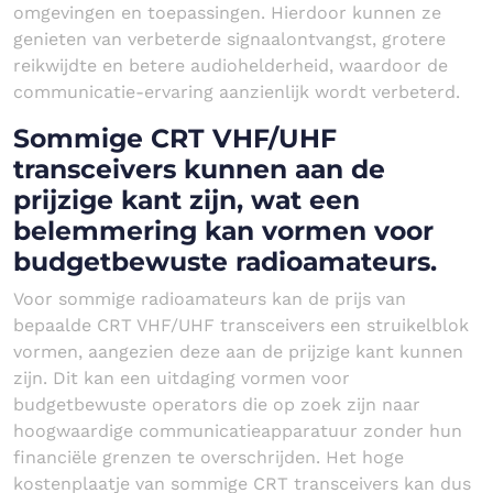
omgevingen en toepassingen. Hierdoor kunnen ze
genieten van verbeterde signaalontvangst, grotere
reikwijdte en betere audiohelderheid, waardoor de
communicatie-ervaring aanzienlijk wordt verbeterd.
Sommige CRT VHF/UHF
transceivers kunnen aan de
prijzige kant zijn, wat een
belemmering kan vormen voor
budgetbewuste radioamateurs.
Voor sommige radioamateurs kan de prijs van
bepaalde CRT VHF/UHF transceivers een struikelblok
vormen, aangezien deze aan de prijzige kant kunnen
zijn. Dit kan een uitdaging vormen voor
budgetbewuste operators die op zoek zijn naar
hoogwaardige communicatieapparatuur zonder hun
financiële grenzen te overschrijden. Het hoge
kostenplaatje van sommige CRT transceivers kan dus