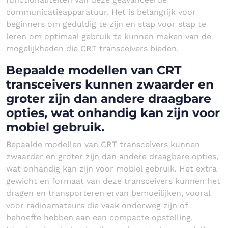
communicatieapparatuur. Het is belangrijk voor
beginners om geduldig te zijn en stap voor stap te
leren om optimaal gebruik te kunnen maken van de
mogelijkheden die CRT transceivers bieden.
Bepaalde modellen van CRT
transceivers kunnen zwaarder en
groter zijn dan andere draagbare
opties, wat onhandig kan zijn voor
mobiel gebruik.
Bepaalde modellen van CRT transceivers kunnen
zwaarder en groter zijn dan andere draagbare opties,
wat onhandig kan zijn voor mobiel gebruik. Het extra
gewicht en formaat van deze transceivers kunnen het
dragen en transporteren ervan bemoeilijken, vooral
voor radioamateurs die vaak onderweg zijn of
behoefte hebben aan een compacte opstelling.