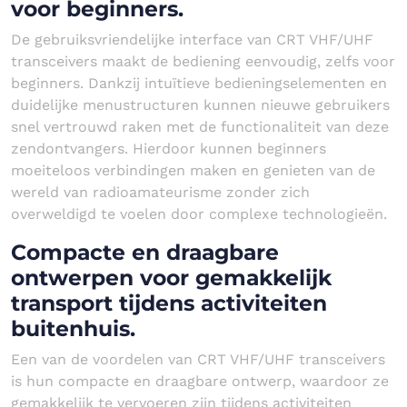
voor beginners.
De gebruiksvriendelijke interface van CRT VHF/UHF
transceivers maakt de bediening eenvoudig, zelfs voor
beginners. Dankzij intuïtieve bedieningselementen en
duidelijke menustructuren kunnen nieuwe gebruikers
snel vertrouwd raken met de functionaliteit van deze
zendontvangers. Hierdoor kunnen beginners
moeiteloos verbindingen maken en genieten van de
wereld van radioamateurisme zonder zich
overweldigd te voelen door complexe technologieën.
Compacte en draagbare
ontwerpen voor gemakkelijk
transport tijdens activiteiten
buitenhuis.
Een van de voordelen van CRT VHF/UHF transceivers
is hun compacte en draagbare ontwerp, waardoor ze
gemakkelijk te vervoeren zijn tijdens activiteiten