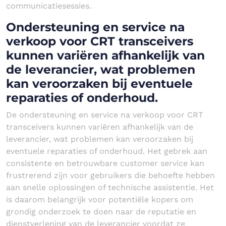
communicatiesessies.
Ondersteuning en service na
verkoop voor CRT transceivers
kunnen variëren afhankelijk van
de leverancier, wat problemen
kan veroorzaken bij eventuele
reparaties of onderhoud.
De ondersteuning en service na verkoop voor CRT
transceivers kunnen variëren afhankelijk van de
leverancier, wat problemen kan veroorzaken bij
eventuele reparaties of onderhoud. Het gebrek aan
consistente en betrouwbare customer service kan
frustrerend zijn voor gebruikers die behoefte hebben
aan snelle oplossingen of technische assistentie. Het
is daarom belangrijk voor potentiële kopers om
grondig onderzoek te doen naar de reputatie en
dienstverlening van de leverancier voordat ze