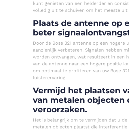
kunt genieten van een helderder en consis
volledig uit te schuiven om het meeste ui
Plaats de antenne op e
beter signaalontvangst
Door de Bose 321 antenne op een hogere lo
aanzienlijk verbeteren. Signalen hebben m
worden ontvangen, wat resulteert in een h
van de antenne naar een hogere positie ka
om optimaal te profiteren van uw Bose 32
luisterervaring.
Vermijd het plaatsen v
van metalen objecten 
veroorzaken.
Het is belangrijk om te vermijden dat u d
metalen objecten plaatst die interferenti