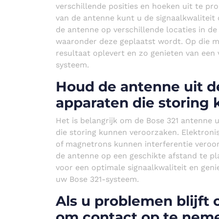
verschillende posities en hoeken uit te p
van de antenne kunt u de signaalkwaliteit
de antenne op verschillende locaties in de
waaronder deze geplaatst wordt. Op die m
resultaat oplevert en zo genieten van een
systeem.
Houd de antenne uit d
apparaten die storing
Het is belangrijk om de Bose 321 antenne 
die storing kunnen veroorzaken. Elektroni
of magnetrons kunnen interferentie veroo
de antenne op een geschikte afstand te p
voor een optimale signaalkwaliteit en gen
uw Bose 321-systeem.
Als u problemen blijf
om contact op te nem