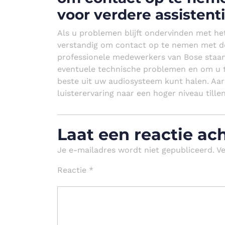
voor verdere assistenti
Als u problemen blijft ondervinden met he
verstandig om contact op te nemen met de 
professionele medewerkers van Bose staan 
eventuele technische problemen en om u t
beste uit uw audiosysteem kunt halen. Aa
luisterervaring naar een hoger niveau till
Laat een reactie ac
Je e-mailadres wordt niet gepubliceerd.
Ve
Reactie
*