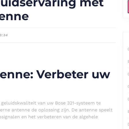
luidservaring met
tenne
3:34
tenne: Verbeter uw
geluidskwaliteit van uw Bose 321-systeem te
erne antenne de oplossing zijn. De antenne speelt
iosignalen en het verbeteren van de algehele