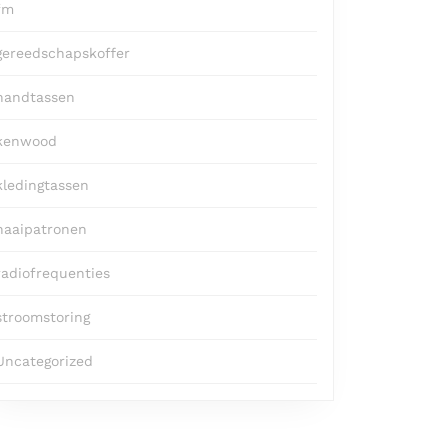
fm
gereedschapskoffer
handtassen
kenwood
kledingtassen
naaipatronen
radiofrequenties
stroomstoring
Uncategorized