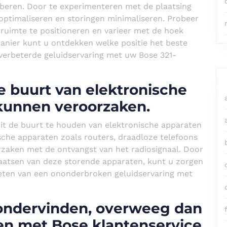
roberen. Door te experimenteren met de plaatsing
 optimaliseren en storingen minimaliseren. Probeer
 ruimte te positioneren en varieer met de hoek
anier kunt u ontdekken welke positie het beste
 verbeterde geluidservaring met uw Bose 321-
e buurt van elektronische
 kunnen veroorzaken.
uit de buurt te houden van elektronische apparaten
sche apparaten zoals routers, draadloze telefoons
rzaken met de ontvangst van het radiosignaal. Door
laatsen van deze storende apparaten, kunt u zorgen
ieten van een ononderbroken geluidservaring met
t ondervinden, overweeg dan
f
en met Bose klantenservice