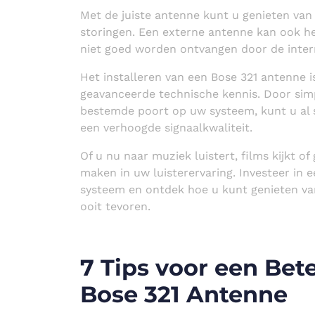
Met de juiste antenne kunt u genieten van
storingen. Een externe antenne kan ook he
niet goed worden ontvangen door de inter
Het installeren van een Bose 321 antenne 
geavanceerde technische kennis. Door sim
bestemde poort op uw systeem, kunt u al 
een verhoogde signaalkwaliteit.
Of u nu naar muziek luistert, films kijkt o
maken in uw luisterervaring. Investeer in 
systeem en ontdek hoe u kunt genieten va
ooit tevoren.
7 Tips voor een Be
Bose 321 Antenne