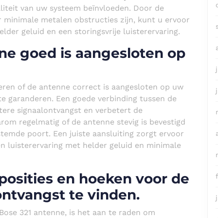
liteit van uw systeem beïnvloeden. Door de
r minimale metalen obstructies zijn, kunt u ervoor
der geluid en een storingsvrije luisterervaring.
nne goed is aangesloten op
leren of de antenne correct is aangesloten op uw
te garanderen. Een goede verbinding tussen de
ere signaalontvangst en verbetert de
aarom regelmatig of de antenne stevig is bevestigd
temde poort. Een juiste aansluiting zorgt ervoor
 luisterervaring met helder geluid en minimale
posities en hoeken voor de
ntvangst te vinden.
Bose 321 antenne, is het aan te raden om