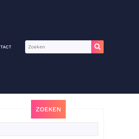
Zoek
TACT
naar:
ZOEKEN