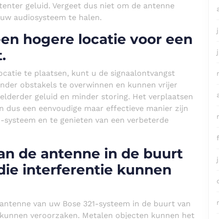
tenter geluid. Vergeet dus niet om de antenne
t uw audiosysteem te halen.
en hogere locatie voor een
.
catie te plaatsen, kunt u de signaalontvangst
inder obstakels te overwinnen en kunnen vrijer
elderder geluid en minder storing. Het verplaatsen
n dus een eenvoudige maar effectieve manier zijn
1-systeem en te genieten van een verbeterde
an de antenne in de buurt
die interferentie kunnen
e antenne van uw Bose 321-systeem in de buurt van
e kunnen veroorzaken. Metalen objecten kunnen het