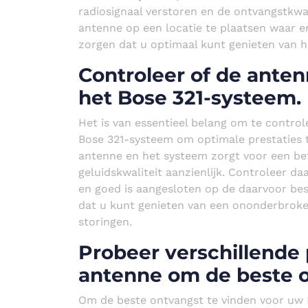
radiosignaal verstoren en de ontvangstkwa
antenne op een locatie te plaatsen waar e
zorgen dat u optimaal kunt genieten van hel
Controleer of de ante
het Bose 321-systeem.
Het is van essentieel belang om te contro
Bose 321-systeem om optimale prestaties 
antenne en het systeem zorgt voor een bet
geluidskwaliteit aanzienlijk. Controleer d
en goed is aangesloten op de daarvoor bes
dat u kunt genieten van een ononderbroken
storingen.
Probeer verschillende 
antenne om de beste o
Om de beste ontvangst te vinden voor uw 