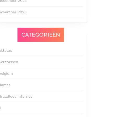
december 2023
november 2023
CATEGORIEËN
aktetas
aktetassen
belgium
dames
draadloos internet
i