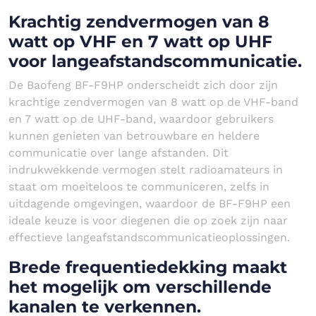
Krachtig zendvermogen van 8
watt op VHF en 7 watt op UHF
voor langeafstandscommunicatie.
De Baofeng BF-F9HP onderscheidt zich door zijn
krachtige zendvermogen van 8 watt op de VHF-band
en 7 watt op de UHF-band, waardoor gebruikers
kunnen genieten van betrouwbare en heldere
communicatie over lange afstanden. Dit
indrukwekkende vermogen stelt radioamateurs in
staat om moeiteloos te communiceren, zelfs in
uitdagende omgevingen, waardoor de BF-F9HP een
ideale keuze is voor diegenen die op zoek zijn naar
effectieve langeafstandscommunicatieoplossingen.
Brede frequentiedekking maakt
het mogelijk om verschillende
kanalen te verkennen.