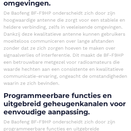
omgevingen.
De Baofeng BF-F9HP onderscheidt zich door zijn
hoogwaardige antenne die zorgt voor een stabiele en
heldere verbinding, zelfs in veeleisende omgevingen.
Dankzij deze kwalitatieve antenne kunnen gebruikers
moeiteloos communiceren over lange afstanden
zonder dat ze zich zorgen hoeven te maken over
signaalverlies of interferentie. Dit maakt de BF-F9HP
een betrouwbare metgezel voor radioamateurs die
waarde hechten aan een consistente en kwalitatieve
communicatie-ervaring, ongeacht de omstandigheden
waarin ze zich bevinden.
Programmeerbare functies en
uitgebreid geheugenkanalen voor
eenvoudige aanpassing.
De Baofeng BF-F9HP onderscheidt zich door zijn
programmeerbare functies en uitgebreide