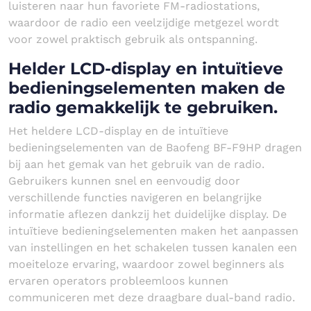
luisteren naar hun favoriete FM-radiostations,
waardoor de radio een veelzijdige metgezel wordt
voor zowel praktisch gebruik als ontspanning.
Helder LCD-display en intuïtieve
bedieningselementen maken de
radio gemakkelijk te gebruiken.
Het heldere LCD-display en de intuïtieve
bedieningselementen van de Baofeng BF-F9HP dragen
bij aan het gemak van het gebruik van de radio.
Gebruikers kunnen snel en eenvoudig door
verschillende functies navigeren en belangrijke
informatie aflezen dankzij het duidelijke display. De
intuïtieve bedieningselementen maken het aanpassen
van instellingen en het schakelen tussen kanalen een
moeiteloze ervaring, waardoor zowel beginners als
ervaren operators probleemloos kunnen
communiceren met deze draagbare dual-band radio.