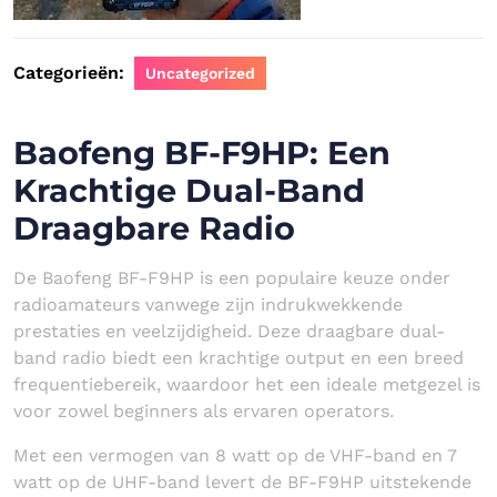
Categorieën:
Uncategorized
Baofeng BF-F9HP: Een
Krachtige Dual-Band
Draagbare Radio
De Baofeng BF-F9HP is een populaire keuze onder
radioamateurs vanwege zijn indrukwekkende
prestaties en veelzijdigheid. Deze draagbare dual-
band radio biedt een krachtige output en een breed
frequentiebereik, waardoor het een ideale metgezel is
voor zowel beginners als ervaren operators.
Met een vermogen van 8 watt op de VHF-band en 7
watt op de UHF-band levert de BF-F9HP uitstekende