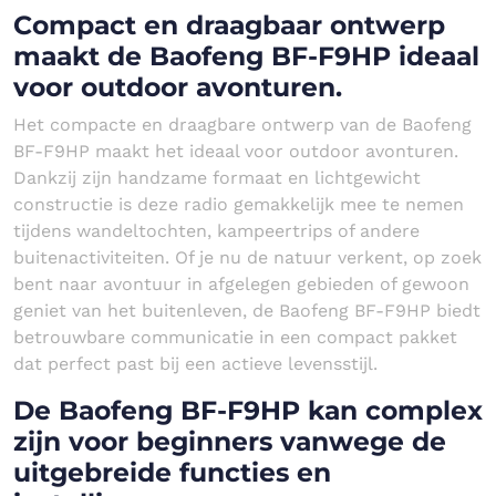
Compact en draagbaar ontwerp
maakt de Baofeng BF-F9HP ideaal
voor outdoor avonturen.
Het compacte en draagbare ontwerp van de Baofeng
BF-F9HP maakt het ideaal voor outdoor avonturen.
Dankzij zijn handzame formaat en lichtgewicht
constructie is deze radio gemakkelijk mee te nemen
tijdens wandeltochten, kampeertrips of andere
buitenactiviteiten. Of je nu de natuur verkent, op zoek
bent naar avontuur in afgelegen gebieden of gewoon
geniet van het buitenleven, de Baofeng BF-F9HP biedt
betrouwbare communicatie in een compact pakket
dat perfect past bij een actieve levensstijl.
De Baofeng BF-F9HP kan complex
zijn voor beginners vanwege de
uitgebreide functies en