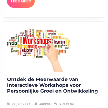
LEES
LEES MEER
MEER
Ontdek de Meerwaarde van
Interactieve Workshops voor
Ont
Persoonlijke Groei en Ontwikkeling
de
Mee
05
on2vhf
05 juli 2024
|
on2vhf
|
0 reactie
van
juli