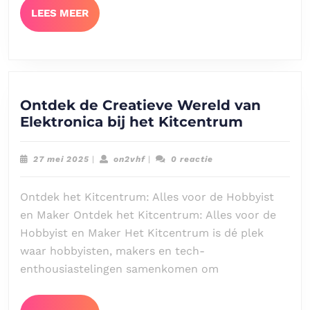
LEES
LEES MEER
MEER
Ontdek de Creatieve Wereld van
Ontdek
Elektronica bij het Kitcentrum
de
Creatiev
27
on2vhf
27 mei 2025
|
on2vhf
|
0 reactie
Wereld
mei
2025
van
Ontdek het Kitcentrum: Alles voor de Hobbyist
Elektron
en Maker Ontdek het Kitcentrum: Alles voor de
bij
Hobbyist en Maker Het Kitcentrum is dé plek
het
waar hobbyisten, makers en tech-
Kitcentr
enthousiastelingen samenkomen om