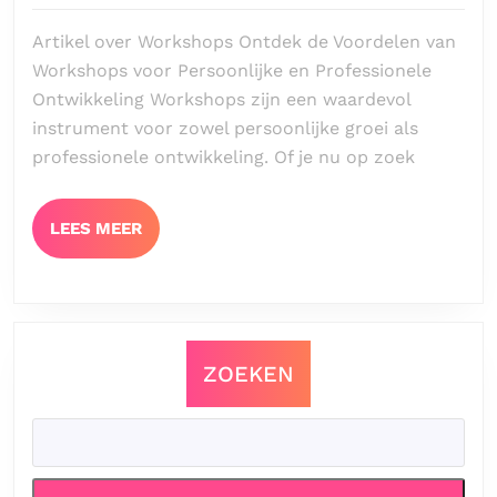
2024
Inte
Artikel over Workshops Ontdek de Voordelen van
Wor
Workshops voor Persoonlijke en Professionele
voo
Ontwikkeling Workshops zijn een waardevol
Per
instrument voor zowel persoonlijke groei als
Gro
professionele ontwikkeling. Of je nu op zoek
en
Ont
LEES
LEES MEER
MEER
ZOEKEN