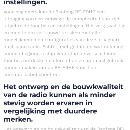
instellingen.
Voor beginners kan de Baofeng BF-F9HP een
uitdaging vormen vanwege de complexiteit van zijn
uitgebreide functies en instellingen. Het vergt wat tijd
en moeite om vertrouwd te raken met alle
mogelijkheden en configuraties van deze draagbare
dual-band radio. Echter, met geduld en wat oefening
kunnen beginners stap voor stap de verschillende
functies ontdekken en leren hoe ze optimaal gebruik
kunnen maken van de BF-F9HP voor hun
communicatiebehoeften.
Het ontwerp en de bouwkwaliteit
van de radio kunnen als minder
stevig worden ervaren in
vergelijking met duurdere
merken.
Het ontwerp en de bouwkwaliteit van de Baofeng BF-