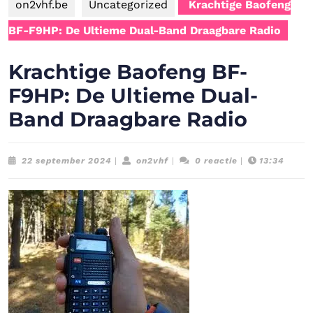
on2vhf.be
Uncategorized
Krachtige Baofeng
BF-F9HP: De Ultieme Dual-Band Draagbare Radio
Krachtige Baofeng BF-
F9HP: De Ultieme Dual-
Band Draagbare Radio
22
on2vhf
22 september 2024
|
on2vhf
|
0 reactie
|
13:34
september
2024