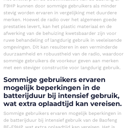
F9HP kunnen door sommige gebruikers als minder
stevig worden ervaren in vergelijking met duurdere
merken. Hoewel de radio over het algemeen goede
prestaties levert, kan het plastic materiaal en de
afwerking van de behuizing kwetsbaarder zijn voor
ruwe behandeling of langdurig gebruik in veeleisende
omgevingen. Dit kan resulteren in een verminderde
duurzaamheid en robuustheid van de radio, waardoor
sommige gebruikers de voorkeur geven aan merken
met een steviger constructie voor langdurig gebruik.
Sommige gebruikers ervaren
mogelijk beperkingen in de
batterijduur bij intensief gebruik,
wat extra oplaadtijd kan vereisen.
Sommige gebruikers ervaren mogelijk beperkingen in
de batterijduur bij intensief gebruik van de Baofeng
BF-F9HP, wat extra oplaadtijd kan vereisen. Het is