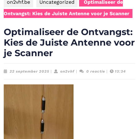
on2vhf.be
Uncategorized
Optimaliseer de
Ontvangst: Kies de Juiste Antenne voor je Scanner
Optimaliseer de Ontvangst:
Kies de Juiste Antenne voor
je Scanner
22
on2vhf
22 september 2025
|
on2vhf
|
0 reactie
|
13:34
september
2025