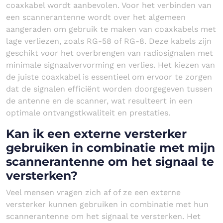
coaxkabel wordt aanbevolen. Voor het verbinden van
een scannerantenne wordt over het algemeen
aangeraden om gebruik te maken van coaxkabels met
lage verliezen, zoals RG-58 of RG-8. Deze kabels zijn
geschikt voor het overbrengen van radiosignalen met
minimale signaalvervorming en verlies. Het kiezen van
de juiste coaxkabel is essentieel om ervoor te zorgen
dat de signalen efficiënt worden doorgegeven tussen
de antenne en de scanner, wat resulteert in een
optimale ontvangstkwaliteit en prestaties.
Kan ik een externe versterker
gebruiken in combinatie met mijn
scannerantenne om het signaal te
versterken?
Veel mensen vragen zich af of ze een externe
versterker kunnen gebruiken in combinatie met hun
scannerantenne om het signaal te versterken. Het