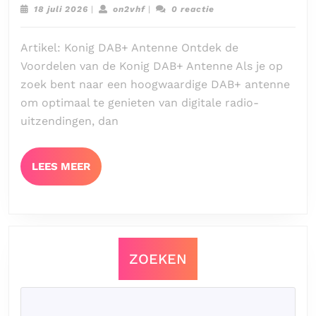
Voordelen
18
on2vhf
18 juli 2026
|
on2vhf
|
0 reactie
van
juli
2026
de
Artikel: Konig DAB+ Antenne Ontdek de
Konig
Voordelen van de Konig DAB+ Antenne Als je op
DAB+
zoek bent naar een hoogwaardige DAB+ antenne
Antenne:
om optimaal te genieten van digitale radio-
Kristalheldere
uitzendingen, dan
Radioontvangs
met
Stijl
LEES
LEES MEER
MEER
ZOEKEN