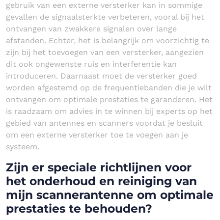
gebruik van een externe versterker kan in sommige
gevallen de signaalsterkte verbeteren, vooral bij het
ontvangen van zwakkere signalen over lange
afstanden. Echter, het is belangrijk om voorzichtig te
zijn bij het toevoegen van een versterker, aangezien
dit ook ongewenste ruis en interferentie kan
introduceren. Daarnaast moet de versterker goed
worden afgestemd op de frequentiebanden die je wilt
ontvangen om optimale prestaties te garanderen. Het
is raadzaam om advies in te winnen bij experts op het
gebied van antennes en scanners voordat je besluit
om een externe versterker toe te voegen aan je
systeem.
Zijn er speciale richtlijnen voor
het onderhoud en reiniging van
mijn scannerantenne om optimale
prestaties te behouden?