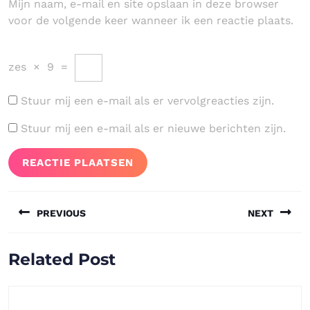
Mijn naam, e-mail en site opslaan in deze browser
voor de volgende keer wanneer ik een reactie plaats.
zes
×
9
=
Stuur mij een e-mail als er vervolgreacties zijn.
Stuur mij een e-mail als er nieuwe berichten zijn.
Bericht
PREVIOUS
NEXT
navigatie
Vorig
Volgend
Related Post
bericht:
bericht: