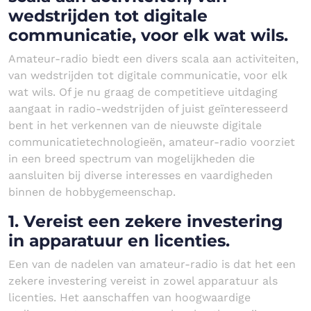
wedstrijden tot digitale
communicatie, voor elk wat wils.
Amateur-radio biedt een divers scala aan activiteiten,
van wedstrijden tot digitale communicatie, voor elk
wat wils. Of je nu graag de competitieve uitdaging
aangaat in radio-wedstrijden of juist geïnteresseerd
bent in het verkennen van de nieuwste digitale
communicatietechnologieën, amateur-radio voorziet
in een breed spectrum van mogelijkheden die
aansluiten bij diverse interesses en vaardigheden
binnen de hobbygemeenschap.
1. Vereist een zekere investering
in apparatuur en licenties.
Een van de nadelen van amateur-radio is dat het een
zekere investering vereist in zowel apparatuur als
licenties. Het aanschaffen van hoogwaardige