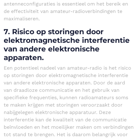
antenneconfiguraties is essentieel om het bereik en
de effectiviteit van amateur-radioverbindingen te
maximaliseren.
7. Risico op storingen door
elektromagnetische interferentie
van andere elektronische
apparaten.
Een potentieel nadeel van amateur-radio is het risico
op storingen door elektromagnetische interferentie
van andere elektronische apparaten. Door de aard
van draadloze communicatie en het gebruik van
specifieke frequenties, kunnen radioamateurs soms
te maken krijgen met storingen veroorzaakt door
nabijgelegen elektronische apparatuur. Deze
interferentie kan de kwaliteit van de communicatie
beïnvloeden en het moeilijker maken om verbindingen
tot stand te brengen. Het is daarom belangrijk voor