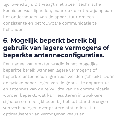
tijdrovend zijn. Dit vraagt niet alleen technische
kennis en vaardigheden, maar ook een toewijding aan
het onderhouden van de apparatuur om een
consistente en betrouwbare communicatie te
behouden.
6. Mogelijk beperkt bereik bij
gebruik van lagere vermogens of
beperkte antenneconfiguraties.
Een nadeel van amateur-radio is het mogelijke
beperkte bereik wanneer lagere vermogens of
beperkte antenneconfiguraties worden gebruikt. Door
de fysieke beperkingen van de gebruikte apparatuur
en antennes kan de reikwijdte van de communicatie
worden beperkt, wat kan resulteren in zwakkere
signalen en moeilijkheden bij het tot stand brengen
van verbindingen over grotere afstanden. Het
optimaliseren van vermogensniveaus en