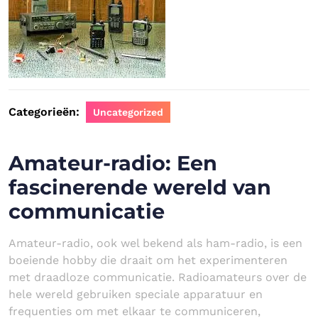
Categorieën:
Uncategorized
Amateur-radio: Een
fascinerende wereld van
communicatie
Amateur-radio, ook wel bekend als ham-radio, is een
boeiende hobby die draait om het experimenteren
met draadloze communicatie. Radioamateurs over de
hele wereld gebruiken speciale apparatuur en
frequenties om met elkaar te communiceren,