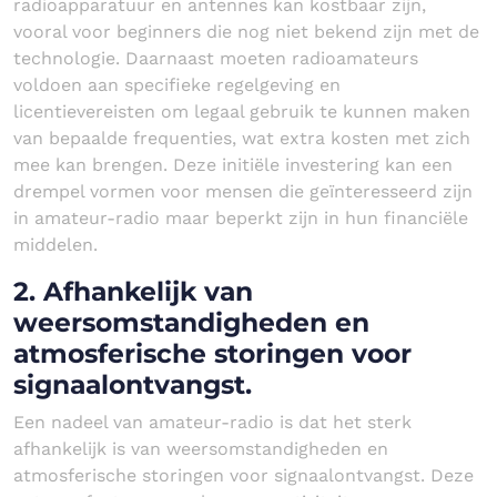
radioapparatuur en antennes kan kostbaar zijn,
vooral voor beginners die nog niet bekend zijn met de
technologie. Daarnaast moeten radioamateurs
voldoen aan specifieke regelgeving en
licentievereisten om legaal gebruik te kunnen maken
van bepaalde frequenties, wat extra kosten met zich
mee kan brengen. Deze initiële investering kan een
drempel vormen voor mensen die geïnteresseerd zijn
in amateur-radio maar beperkt zijn in hun financiële
middelen.
2. Afhankelijk van
weersomstandigheden en
atmosferische storingen voor
signaalontvangst.
Een nadeel van amateur-radio is dat het sterk
afhankelijk is van weersomstandigheden en
atmosferische storingen voor signaalontvangst. Deze