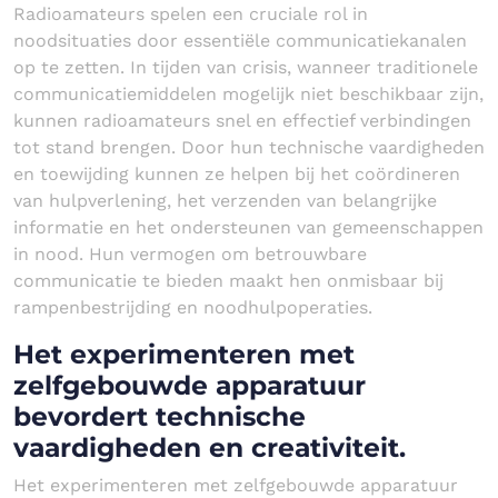
Radioamateurs spelen een cruciale rol in
noodsituaties door essentiële communicatiekanalen
op te zetten. In tijden van crisis, wanneer traditionele
communicatiemiddelen mogelijk niet beschikbaar zijn,
kunnen radioamateurs snel en effectief verbindingen
tot stand brengen. Door hun technische vaardigheden
en toewijding kunnen ze helpen bij het coördineren
van hulpverlening, het verzenden van belangrijke
informatie en het ondersteunen van gemeenschappen
in nood. Hun vermogen om betrouwbare
communicatie te bieden maakt hen onmisbaar bij
rampenbestrijding en noodhulpoperaties.
Het experimenteren met
zelfgebouwde apparatuur
bevordert technische
vaardigheden en creativiteit.
Het experimenteren met zelfgebouwde apparatuur