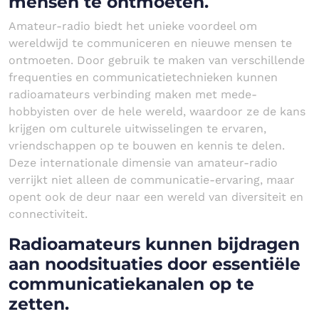
mensen te ontmoeten.
Amateur-radio biedt het unieke voordeel om
wereldwijd te communiceren en nieuwe mensen te
ontmoeten. Door gebruik te maken van verschillende
frequenties en communicatietechnieken kunnen
radioamateurs verbinding maken met mede-
hobbyisten over de hele wereld, waardoor ze de kans
krijgen om culturele uitwisselingen te ervaren,
vriendschappen op te bouwen en kennis te delen.
Deze internationale dimensie van amateur-radio
verrijkt niet alleen de communicatie-ervaring, maar
opent ook de deur naar een wereld van diversiteit en
connectiviteit.
Radioamateurs kunnen bijdragen
aan noodsituaties door essentiële
communicatiekanalen op te
zetten.