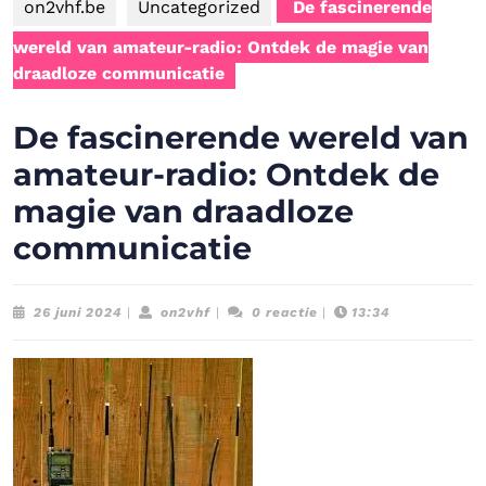
on2vhf.be
Uncategorized
De fascinerende
wereld van amateur-radio: Ontdek de magie van
draadloze communicatie
De fascinerende wereld van
amateur-radio: Ontdek de
magie van draadloze
communicatie
26
on2vhf
26 juni 2024
|
on2vhf
|
0 reactie
|
13:34
juni
2024