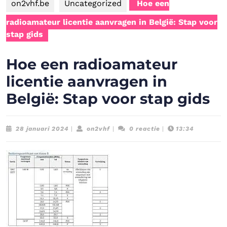
on2vhf.be
Uncategorized
Hoe een
radioamateur licentie aanvragen in België: Stap voor
stap gids
Hoe een radioamateur
licentie aanvragen in
België: Stap voor stap gids
28
on2vhf
28 januari 2024
|
on2vhf
|
0 reactie
|
13:34
januari
2024