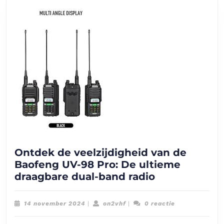
Ontdek de veelzijdigheid van de
Baofeng UV-98 Pro: De ultieme
Ontdek
draagbare dual-band radio
de
veelzijdighei
14
on2vhf
14 november 2024
|
on2vhf
|
0 reactie
van
november
2024
de