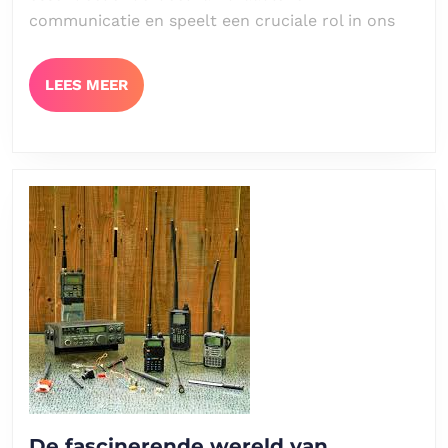
communicatie en speelt een cruciale rol in ons
tot
5G-
netwerken
LEES
LEES MEER
MEER
De fascinerende wereld van