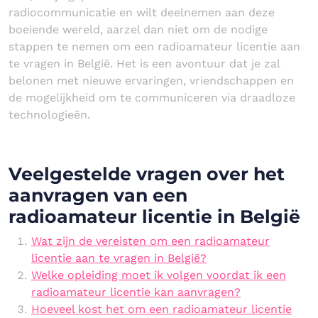
radiocommunicatie en wilt deelnemen aan deze
boeiende wereld, aarzel dan niet om de nodige
stappen te nemen om een radioamateur licentie aan
te vragen in België. Het is een avontuur dat je zal
belonen met nieuwe ervaringen, vriendschappen en
de mogelijkheid om te communiceren via draadloze
technologieën.
Veelgestelde vragen over het
aanvragen van een
radioamateur licentie in België
Wat zijn de vereisten om een radioamateur
licentie aan te vragen in België?
Welke opleiding moet ik volgen voordat ik een
radioamateur licentie kan aanvragen?
Hoeveel kost het om een radioamateur licentie