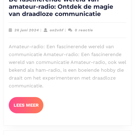
amateur-radio: Ontdek de magie
De
van draadloze communicatie
fascinere
wereld
26
on2vhf
26 juni 2024
|
on2vhf
|
0 reactie
van
juni
2024
amateur-
Amateur-radio: Een fascinerende wereld van
radio:
communicatie Amateur-radio: Een fascinerende
Ontdek
wereld van communicatie Amateur-radio, ook wel
de
bekend als ham-radio, is een boeiende hobby die
magie
draait om het experimenteren met draadloze
van
draadloze
communicatie.
communic
LEES
LEES MEER
MEER