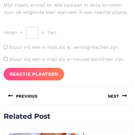
Mijn naam, e-mail en site opslaan in deze browser
voor de volgende keer wanneer ik een reactie plaats.
zeven
+
=
tien
Stuur mij een e-mail als er vervolgreacties zijn.
Stuur mij een e-mail als er nieuwe berichten zijn.
Bericht
PREVIOUS
NEXT
navigatie
Vorig
Volgend
Related Post
bericht:
bericht: