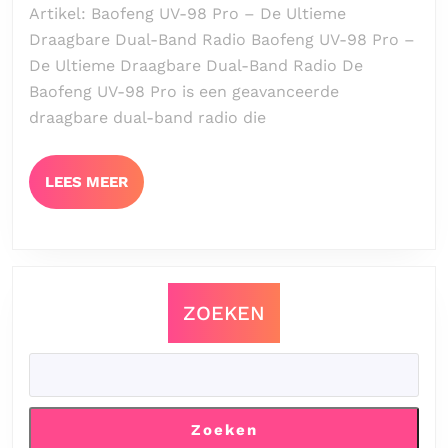
Artikel: Baofeng UV-98 Pro – De Ultieme
Baofeng
Draagbare Dual-Band Radio Baofeng UV-98 Pro –
UV-
De Ultieme Draagbare Dual-Band Radio De
98
Baofeng UV-98 Pro is een geavanceerde
Pro:
draagbare dual-band radio die
De
ultieme
draagbare
LEES
LEES MEER
dual-
MEER
band
radio
ZOEKEN
Zoeken