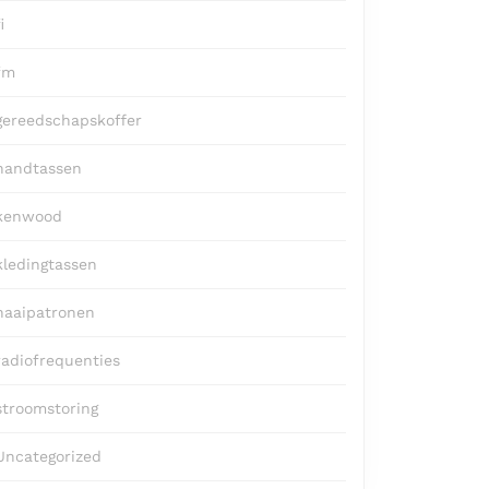
i
fm
gereedschapskoffer
handtassen
kenwood
kledingtassen
naaipatronen
radiofrequenties
stroomstoring
Uncategorized