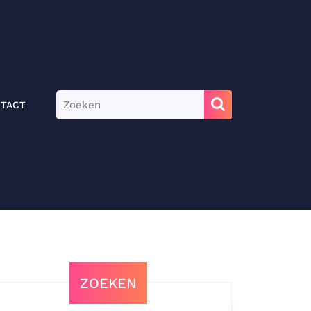
Zoek
TACT
naar:
ZOEKEN