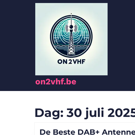
Ga
naar
de
inhoud
Ga
naar
de
inhoud
on2vhf.be
Dag:
30 juli 202
De Beste DAB+ Antenne 