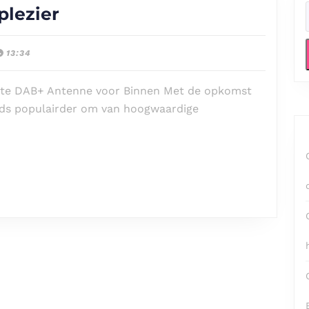
De
plezier
Beste
DAB+
13:34
Antenne
ste DAB+ Antenne voor Binnen Met de opkomst
voor
eeds populairder om van hoogwaardige
Binnen:
Kies
voor
Optimaal
Digitaal
Radioplezier