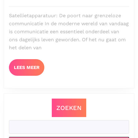
van
2023
satellietapparatuur
Satellietapparatuur: De poort naar grenzeloze
Communicatie
communicatie In de moderne wereld van vandaag
zonder
is communicatie een essentieel onderdeel van
beperkingen
ons dagelijks leven geworden. Of het nu gaat om
het delen van
LEES
LEES MEER
MEER
ZOEKEN