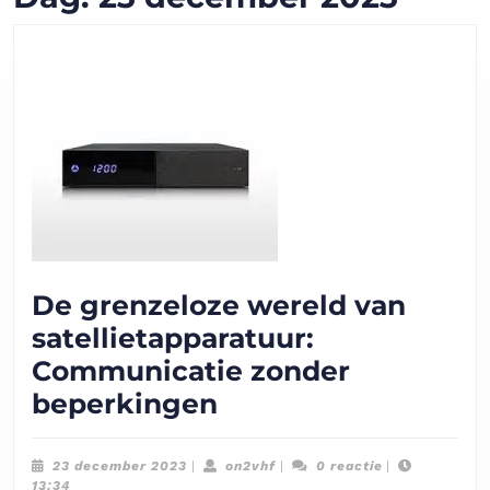
De grenzeloze wereld van
satellietapparatuur:
Communicatie zonder
De
beperkingen
grenzeloze
wereld
23
on2vhf
23 december 2023
|
on2vhf
|
0 reactie
|
december
13:34